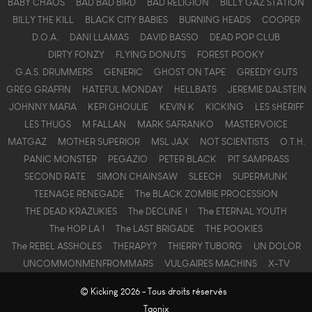
BABY CHAOS
BAD BAD BIRD
BAD RELIGION
BILLY GAZ STATION
BILLY THE KILL
BLACK CITY BABIES
BURNING HEADS
COOPER
D.O.A.
DANI LLAMAS
DAVID BASSO
DEAD POP CLUB
DIRTY FONZY
FLYING DONUTS
FOREST POOKY
G.A.S. DRUMMERS
GENERIC
GHOST ON TAPE
GREEDY GUTS
GREG GRAFFIN
HATEFUL MONDAY
HELLBATS
JEREMIE DALSTEIN
JOHNNY MAFIA
KEPI GHOULIE
KEVIN K
KICKING
LES $HERIFF
LES THUGS
M FALLAN
MARK SAFRANKO
MASTERVOICE
MATGAZ
MOTHER SUPERIOR
MSL JAX
NOT SCIENTISTS
O.T.H.
PANIC MONSTER
PEGAZIO
PETER BLACK
PIT SAMPRASS
SECOND RATE
SIMON CHAINSAW
SLEECH
SUPERMUNK
TEENAGE RENEGADE
The BLACK ZOMBIE PROCESSION
THE DEAD KRAZUKIES
The DECLINE !
The ETERNAL YOUTH
The HOP LA !
The LAST BRIGADE
THE POOKIES
The REBEL ASSHOLES
THERAPY?
THIERRY TUBORG
UN DOLOR
UNCOMMONMENFROMMARS
VULGAIRES MACHINS
X-TV
© Kicking 2026 - Tous droits réservés
Taonix