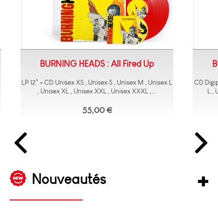
BURNING HEADS : All Fired Up
B
LP 12" + CD Unisex XS , Unisex S , Unisex M , Unisex L
CD Digip
, Unisex XL , Unisex XXL , Unisex XXXL ,...
L ,
55,00 €
Nouveautés