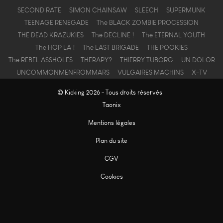
SECOND RATE
SIMON CHAINSAW
SLEECH
SUPERMUNK
TEENAGE RENEGADE
The BLACK ZOMBIE PROCESSION
THE DEAD KRAZUKIES
The DECLINE !
The ETERNAL YOUTH
The HOP LA !
The LAST BRIGADE
THE POOKIES
The REBEL ASSHOLES
THERAPY?
THIERRY TUBORG
UN DOLOR
UNCOMMONMENFROMMARS
VULGAIRES MACHINS
X-TV
© Kicking 2026 - Tous droits réservés
Taonix
Mentions légales
Plan du site
CGV
Cookies