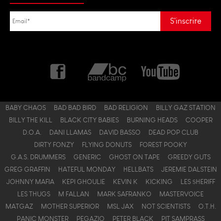
BABY CHAOS
BAD BAD BIRD
BAD RELIGION
BILLY GAZ STATION
BILLY THE KILL
BLACK CITY BABIES
BURNING HEADS
COOPER
D.O.A.
DANI LLAMAS
DAVID BASSO
DEAD POP CLUB
DIRTY FONZY
FLYING DONUTS
FOREST POOKY
G.A.S. DRUMMERS
GENERIC
GHOST ON TAPE
GREEDY GUTS
GREG GRAFFIN
HATEFUL MONDAY
HELLBATS
JEREMIE DALSTEIN
JOHNNY MAFIA
KEPI GHOULIE
KEVIN K
KICKING
LES $HERIFF
LES THUGS
M FALLAN
MARK SAFRANKO
MASTERVOICE
MATGAZ
MOTHER SUPERIOR
MSL JAX
NOT SCIENTISTS
O.T.H.
PANIC MONSTER
PEGAZIO
PETER BLACK
PIT SAMPRASS