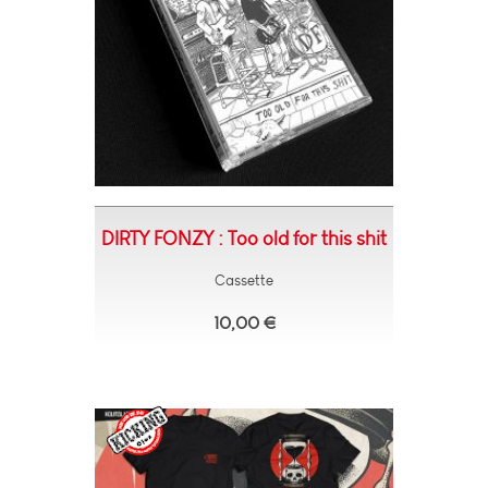
DIRTY FONZY : Too old for this shit
Cassette
10,00 €