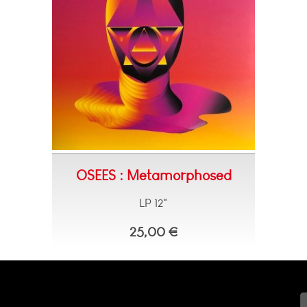
OSEES : Metamorphosed
LP 12"
25,00 €