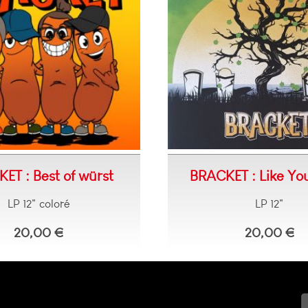
ET : Best of würst
BRACKET : Like Yo
LP 12" coloré
LP 12"
20,00 €
20,00 €