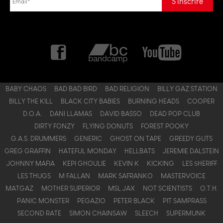
BABY CHAOS
BAD BAD BIRD
BAD RELIGION
BILLY GAZ STATION
BILLY THE KILL
BLACK CITY BABIES
BURNING HEADS
COOPER
D.O.A.
DANI LLAMAS
DAVID BASSO
DEAD POP CLUB
DIRTY FONZY
FLYING DONUTS
FOREST POOKY
G.A.S. DRUMMERS
GENERIC
GHOST ON TAPE
GREEDY GUTS
GREG GRAFFIN
HATEFUL MONDAY
HELLBATS
JEREMIE DALSTEIN
JOHNNY MAFIA
KEPI GHOULIE
KEVIN K
KICKING
LES $HERIFF
LES THUGS
M FALLAN
MARK SAFRANKO
MASTERVOICE
MATGAZ
MOTHER SUPERIOR
MSL JAX
NOT SCIENTISTS
O.T.H.
PANIC MONSTER
PEGAZIO
PETER BLACK
PIT SAMPRASS
SECOND RATE
SIMON CHAINSAW
SLEECH
SUPERMUNK