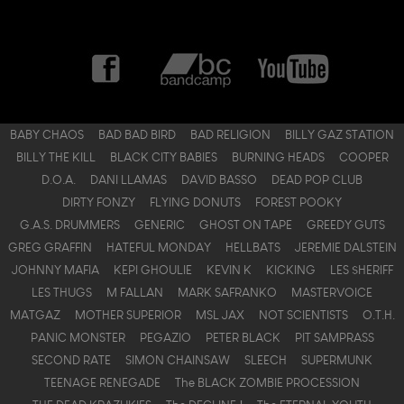
BABY CHAOS
BAD BAD BIRD
BAD RELIGION
BILLY GAZ STATION
BILLY THE KILL
BLACK CITY BABIES
BURNING HEADS
COOPER
D.O.A.
DANI LLAMAS
DAVID BASSO
DEAD POP CLUB
DIRTY FONZY
FLYING DONUTS
FOREST POOKY
G.A.S. DRUMMERS
GENERIC
GHOST ON TAPE
GREEDY GUTS
GREG GRAFFIN
HATEFUL MONDAY
HELLBATS
JEREMIE DALSTEIN
JOHNNY MAFIA
KEPI GHOULIE
KEVIN K
KICKING
LES $HERIFF
LES THUGS
M FALLAN
MARK SAFRANKO
MASTERVOICE
MATGAZ
MOTHER SUPERIOR
MSL JAX
NOT SCIENTISTS
O.T.H.
PANIC MONSTER
PEGAZIO
PETER BLACK
PIT SAMPRASS
SECOND RATE
SIMON CHAINSAW
SLEECH
SUPERMUNK
TEENAGE RENEGADE
The BLACK ZOMBIE PROCESSION