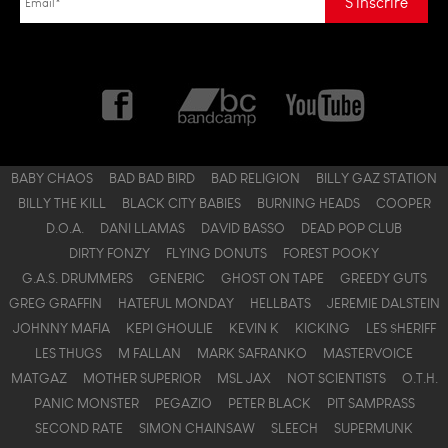
BABY CHAOS
BAD BAD BIRD
BAD RELIGION
BILLY GAZ STATION
BILLY THE KILL
BLACK CITY BABIES
BURNING HEADS
COOPER
D.O.A.
DANI LLAMAS
DAVID BASSO
DEAD POP CLUB
DIRTY FONZY
FLYING DONUTS
FOREST POOKY
G.A.S. DRUMMERS
GENERIC
GHOST ON TAPE
GREEDY GUTS
GREG GRAFFIN
HATEFUL MONDAY
HELLBATS
JEREMIE DALSTEIN
JOHNNY MAFIA
KEPI GHOULIE
KEVIN K
KICKING
LES $HERIFF
LES THUGS
M FALLAN
MARK SAFRANKO
MASTERVOICE
MATGAZ
MOTHER SUPERIOR
MSL JAX
NOT SCIENTISTS
O.T.H.
PANIC MONSTER
PEGAZIO
PETER BLACK
PIT SAMPRASS
SECOND RATE
SIMON CHAINSAW
SLEECH
SUPERMUNK