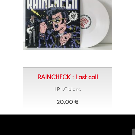
RAINCHECK : Last call
LP 12" blanc
20,00 €