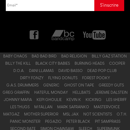
BABY CHAOS
BAD BAD BIRD
BAD RELIGION
BILLY GAZ STATION
BILLY THE KILL
BLACK CITY BABIES
BURNING HEADS
COOPER
D.O.A.
DANI LLAMAS
DAVID BASSO
DEAD POP CLUB
DIRTY FONZY
FLYING DONUTS
FOREST POOKY
G.A.S. DRUMMERS
GENERIC
GHOST ON TAPE
GREEDY GUTS
GREG GRAFFIN
HATEFUL MONDAY
HELLBATS
JEREMIE DALSTEIN
JOHNNY MAFIA
KEPI GHOULIE
KEVIN K
KICKING
LES $HERIFF
LES THUGS
M FALLAN
MARK SAFRANKO
MASTERVOICE
MATGAZ
MOTHER SUPERIOR
MSL JAX
NOT SCIENTISTS
O.T.H.
PANIC MONSTER
PEGAZIO
PETER BLACK
PIT SAMPRASS
SECOND RATE
SIMON CHAINSAW
SLEECH
SUPERMUNK