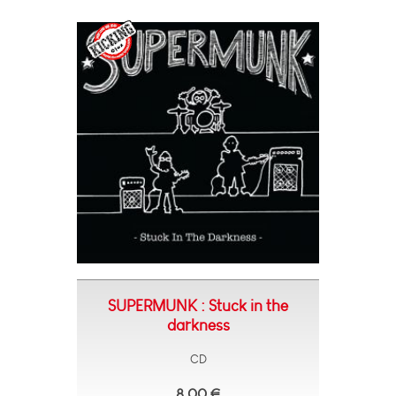
SUPERMUNK : Stuck in the
darkness
CD
8,00 €