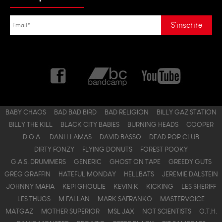
BABY CHAOS
BAD BAD BIRD
BAD RELIGION
BILLY GAZ STATION
BILLY THE KILL
BLACK CITY BABIES
BURNING HEADS
COOPER
D.O.A.
DANI LLAMAS
DAVID BASSO
DEAD POP CLUB
DIRTY FONZY
FLYING DONUTS
FOREST POOKY
G.A.S. DRUMMERS
GENERIC
GHOST ON TAPE
GREEDY GUTS
GREG GRAFFIN
HATEFUL MONDAY
HELLBATS
JEREMIE DALSTEIN
JOHNNY MAFIA
KEPI GHOULIE
KEVIN K
KICKING
LES $HERIFF
LES THUGS
M FALLAN
MARK SAFRANKO
MASTERVOICE
MATGAZ
MOTHER SUPERIOR
MSL JAX
NOT SCIENTISTS
O.T.H.