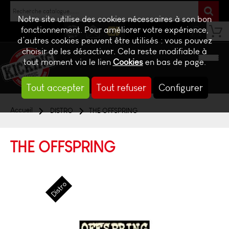
Notre site utilise des cookies nécessaires à son bon
fonctionnement. Pour améliorer votre expérience,
d’autres cookies peuvent être utilisés : vous pouvez
NEWS
CONTACT
BILLETTERIE
choisir de les désactiver. Cela reste modifiable à
tout moment via le lien
Cookies
en bas de page.
Tout accepter
Tout refuser
Configurer
Accueil
DISTRO
THE OFFSPRING
THE OFFSPRING