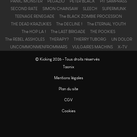
PANIC MONSTER
PEGAZIO
PETER BLACK
PIT SAMPRASS
SECOND RATE
SIMON CHAINSAW
SLEECH
SUPERMUNK
TEENAGE RENEGADE
The BLACK ZOMBIE PROCESSION
THE DEAD KRAZUKIES
The DECLINE !
The ETERNAL YOUTH
The HOP LA !
The LAST BRIGADE
THE POOKIES
The REBEL ASSHOLES
THERAPY?
THIERRY TUBORG
UN DOLOR
UNCOMMONMENFROMMARS
VULGAIRES MACHINS
X-TV
© Kicking 2026 - Tous droits réservés
Taonix
Mentions légales
Plan du site
CGV
Cookies