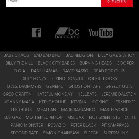
BABY CHAOS
BAD BAD BIRD
BAD RELIGION
BILLY GAZ STATION
BILLY THE KILL
BLACK CITY BABIES
BURNING HEADS
COOPER
D.O.A.
DANI LLAMAS
DAVID BASSO
DEAD POP CLUB
DIRTY FONZY
FLYING DONUTS
FOREST POOKY
G.A.S. DRUMMERS
GENERIC
GHOST ON TAPE
GREEDY GUTS
GREG GRAFFIN
HATEFUL MONDAY
HELLBATS
JEREMIE DALSTEIN
JOHNNY MAFIA
KEPI GHOULIE
KEVIN K
KICKING
LES $HERIFF
LES THUGS
M FALLAN
MARK SAFRANKO
MASTERVOICE
MATGAZ
MOTHER SUPERIOR
MSL JAX
NOT SCIENTISTS
O.T.H.
PANIC MONSTER
PEGAZIO
PETER BLACK
PIT SAMPRASS
SECOND RATE
SIMON CHAINSAW
SLEECH
SUPERMUNK