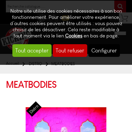
Notre site utilise des cookies nécessaires à son bon
fonctionnement. Pour améliorer votre expérience,
d’autres cookies peuvent être utilisés : vous pouvez
NEWS
CONTACT
BILLETTERIE
choisir de les désactiver. Cela reste modifiable à
tout moment via le lien
Cookies
en bas de page.
Tout accepter
Tout refuser
Configurer
Accueil
DISTRO
MEATBODIES
MEATBODIES