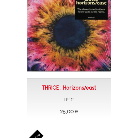
THRICE : Horizons/east
LP 12"
26,00 €