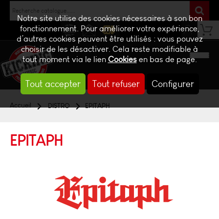
Notre site utilise des cookies nécessaires à son bon
fonctionnement. Pour améliorer votre expérience,
d’autres cookies peuvent être utilisés : vous pouvez
NEWS
CONTACT
BILLETTERIE
choisir de les désactiver. Cela reste modifiable à
tout moment via le lien
Cookies
en bas de page.
Tout accepter
Tout refuser
Configurer
Accueil
DISTRO
EPITAPH
EPITAPH