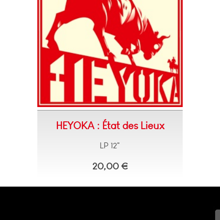
HEYOKA : État des Lieux
LP 12"
20,00 €