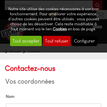
Notre site utilise des cookies nécessaires à son bon
fonctionnement. Pour améliorer votre expérience,
d’autres cookies peuvent être utilisés : vous pouvez
NEWS
CONTACT
BILLETTERIE
choisir de les désactiver. Cela reste modifiable à
tout moment via le lien
Cookies
en bas de page.
Tout accepter
Tout refuser
Configurer
Accueil
Contact
Contactez-nous
Vos coordonnées
Nom