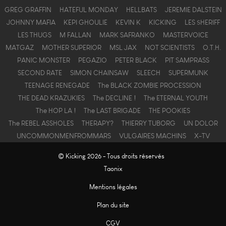
GREG GRAFFIN
HATEFUL MONDAY
HELLBATS
JEREMIE DALSTEIN
JOHNNY MAFIA
KEPI GHOULIE
KEVIN K
KICKING
LES $HERIFF
LES THUGS
M FALLAN
MARK SAFRANKO
MASTERVOICE
MATGAZ
MOTHER SUPERIOR
MSL JAX
NOT SCIENTISTS
O.T.H.
PANIC MONSTER
PEGAZIO
PETER BLACK
PIT SAMPRASS
SECOND RATE
SIMON CHAINSAW
SLEECH
SUPERMUNK
TEENAGE RENEGADE
The BLACK ZOMBIE PROCESSION
THE DEAD KRAZUKIES
The DECLINE !
The ETERNAL YOUTH
The HOP LA !
The LAST BRIGADE
THE POOKIES
The REBEL ASSHOLES
THERAPY?
THIERRY TUBORG
UN DOLOR
UNCOMMONMENFROMMARS
VULGAIRES MACHINS
X-TV
© Kicking 2026 - Tous droits réservés
Taonix
Mentions légales
Plan du site
CGV