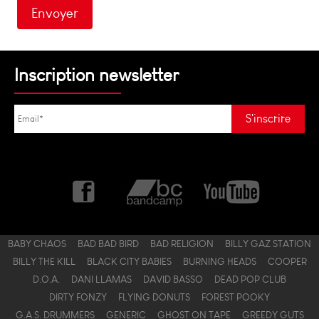
Inscription newsletter
BABY CHAOS
BAD BAD BIRD
BAD RELIGION
BILLY GAZ STATION
BILLY THE KILL
BLACK CITY BABIES
BURNING HEADS
COOPER
D.O.A.
DANI LLAMAS
DAVID BASSO
DEAD POP CLUB
DIRTY FONZY
FLYING DONUTS
FOREST POOKY
G.A.S. DRUMMERS
GENERIC
GHOST ON TAPE
GREEDY GUTS