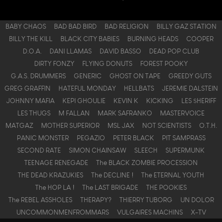
BABY CHAOS
BAD BAD BIRD
BAD RELIGION
BILLY GAZ STATION
BILLY THE KILL
BLACK CITY BABIES
BURNING HEADS
COOPER
D.O.A.
DANI LLAMAS
DAVID BASSO
DEAD POP CLUB
DIRTY FONZY
FLYING DONUTS
FOREST POOKY
G.A.S. DRUMMERS
GENERIC
GHOST ON TAPE
GREEDY GUTS
GREG GRAFFIN
HATEFUL MONDAY
HELLBATS
JEREMIE DALSTEIN
JOHNNY MAFIA
KEPI GHOULIE
KEVIN K
KICKING
LES $HERIFF
LES THUGS
M FALLAN
MARK SAFRANKO
MASTERVOICE
MATGAZ
MOTHER SUPERIOR
MSL JAX
NOT SCIENTISTS
O.T.H.
PANIC MONSTER
PEGAZIO
PETER BLACK
PIT SAMPRASS
SECOND RATE
SIMON CHAINSAW
SLEECH
SUPERMUNK
TEENAGE RENEGADE
The BLACK ZOMBIE PROCESSION
THE DEAD KRAZUKIES
The DECLINE !
The ETERNAL YOUTH
The HOP LA !
The LAST BRIGADE
THE POOKIES
The REBEL ASSHOLES
THERAPY?
THIERRY TUBORG
UN DOLOR
UNCOMMONMENFROMMARS
VULGAIRES MACHINS
X-TV