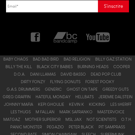
BABY CHAOS
BAD BAD BIRD
BAD RELIGION
BILLY GAZ STATION
BILLY THE KILL
BLACK CITY BABIES
BURNING HEADS
COOPER
D.O.A.
DANI LLAMAS
DAVID BASSO
DEAD POP CLUB
DIRTY FONZY
FLYING DONUTS
FOREST POOKY
G.A.S. DRUMMERS
GENERIC
GHOST ON TAPE
GREEDY GUTS
GREG GRAFFIN
HATEFUL MONDAY
HELLBATS
JEREMIE DALSTEIN
JOHNNY MAFIA
KEPI GHOULIE
KEVIN K
KICKING
LES $HERIFF
LES THUGS
M FALLAN
MARK SAFRANKO
MASTERVOICE
MATGAZ
MOTHER SUPERIOR
MSL JAX
NOT SCIENTISTS
O.T.H.
PANIC MONSTER
PEGAZIO
PETER BLACK
PIT SAMPRASS
SECOND RATE
SIMON CHAINSAW
SLEECH
SUPERMUNK