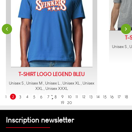
T-
Unisex S , 
T-SHIRT LOGO LEGEND BLEU
Unisex S , Unisex M , Unisex L , Unisex XL , Unisex
XXL , Unisex XXXL
1
2
3
4
5
6
7
8
9
10
11
12
13
14
15
16
17
18
19
20
Inscription newsletter