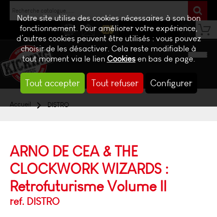
Notre site utilise des cookies nécessaires à son bon
fonctionnement. Pour améliorer votre expérience,
d’autres cookies peuvent être utilisés : vous pouvez
NEWS
CONTACT
BILLETTERIE
choisir de les désactiver. Cela reste modifiable à
tout moment via le lien
Cookies
en bas de page.
Tout accepter
Tout refuser
Configurer
Accueil
DISTRO
ARNO DE CEA & THE
CLOCKWORK WIZARDS :
Retrofuturisme Volume II
ref. DISTRO