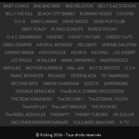
BABY CHAOS
BAD BAD BIRD
BAD RELIGION
BILLY GAZ STATION
BILLY THE KILL
BLACK CITY BABIES
BURNING HEADS
COOPER
D.O.A.
DANI LLAMAS
DAVID BASSO
DEAD POP CLUB
DIRTY FONZY
FLYING DONUTS
FOREST POOKY
G.A.S. DRUMMERS
GENERIC
GHOST ON TAPE
GREEDY GUTS
GREG GRAFFIN
HATEFUL MONDAY
HELLBATS
JEREMIE DALSTEIN
JOHNNY MAFIA
KEPI GHOULIE
KEVIN K
KICKING
LES $HERIFF
LES THUGS
M FALLAN
MARK SAFRANKO
MASTERVOICE
MATGAZ
MOTHER SUPERIOR
MSL JAX
NOT SCIENTISTS
O.T.H.
PANIC MONSTER
PEGAZIO
PETER BLACK
PIT SAMPRASS
SECOND RATE
SIMON CHAINSAW
SLEECH
SUPERMUNK
TEENAGE RENEGADE
The BLACK ZOMBIE PROCESSION
THE DEAD KRAZUKIES
The DECLINE !
The ETERNAL YOUTH
The HOP LA !
The LAST BRIGADE
THE POOKIES
The REBEL ASSHOLES
THERAPY?
THIERRY TUBORG
UN DOLOR
UNCOMMONMENFROMMARS
VULGAIRES MACHINS
X-TV
© Kicking 2026 - Tous droits réservés