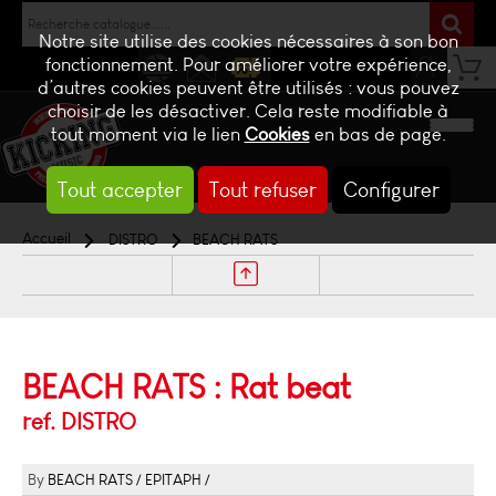
Notre site utilise des cookies nécessaires à son bon
fonctionnement. Pour améliorer votre expérience,
d’autres cookies peuvent être utilisés : vous pouvez
NEWS
CONTACT
BILLETTERIE
choisir de les désactiver. Cela reste modifiable à
tout moment via le lien
Cookies
en bas de page.
Tout accepter
Tout refuser
Configurer
Accueil
DISTRO
BEACH RATS
BEACH RATS : Rat beat
ref. DISTRO
BEACH RATS
EPITAPH