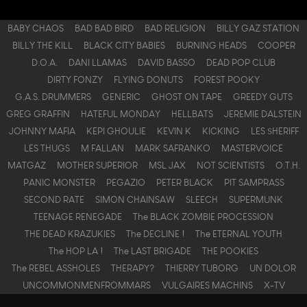
BABY CHAOS
BAD BAD BIRD
BAD RELIGION
BILLY GAZ STATION
BILLY THE KILL
BLACK CITY BABIES
BURNING HEADS
COOPER
D.O.A.
DANI LLAMAS
DAVID BASSO
DEAD POP CLUB
DIRTY FONZY
FLYING DONUTS
FOREST POOKY
G.A.S. DRUMMERS
GENERIC
GHOST ON TAPE
GREEDY GUTS
GREG GRAFFIN
HATEFUL MONDAY
HELLBATS
JEREMIE DALSTEIN
JOHNNY MAFIA
KEPI GHOULIE
KEVIN K
KICKING
LES $HERIFF
LES THUGS
M FALLAN
MARK SAFRANKO
MASTERVOICE
MATGAZ
MOTHER SUPERIOR
MSL JAX
NOT SCIENTISTS
O.T.H.
PANIC MONSTER
PEGAZIO
PETER BLACK
PIT SAMPRASS
SECOND RATE
SIMON CHAINSAW
SLEECH
SUPERMUNK
TEENAGE RENEGADE
The BLACK ZOMBIE PROCESSION
THE DEAD KRAZUKIES
The DECLINE !
The ETERNAL YOUTH
The HOP LA !
The LAST BRIGADE
THE POOKIES
The REBEL ASSHOLES
THERAPY?
THIERRY TUBORG
UN DOLOR
UNCOMMONMENFROMMARS
VULGAIRES MACHINS
X-TV