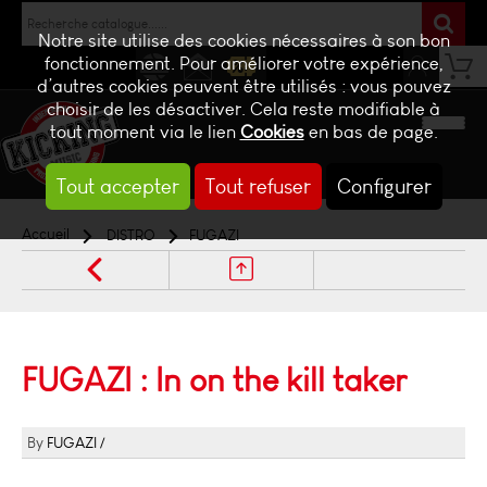
Notre site utilise des cookies nécessaires à son bon
fonctionnement. Pour améliorer votre expérience,
d’autres cookies peuvent être utilisés : vous pouvez
NEWS
CONTACT
BILLETTERIE
choisir de les désactiver. Cela reste modifiable à
tout moment via le lien
Cookies
en bas de page.
Tout accepter
Tout refuser
Configurer
Accueil
DISTRO
FUGAZI
FUGAZI : In on the kill taker
FUGAZI