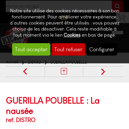
Notre site utilise des cookies nécessaires à son bon
fonctionnement. Pour améliorer votre expérience,
d’autres cookies peuvent être utilisés : vous pouvez
NEWS
CONTACT
BILLETTERIE
choisir de les désactiver. Cela reste modifiable à
tout moment via le lien
Cookies
en bas de page.
Tout accepter
Tout refuser
Configurer
Accueil
DISTRO
GUERILLA POUBELLE
GUERILLA POUBELLE : La
nausée
ref. DISTRO