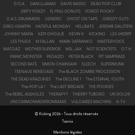
D.O.A.
DANI LLAMAS
DAVID BASSO
DEAD POP CLUB
DIRTY FONZY
FLYING DONUTS
FOREST POOKY
G.A.S. DRUMMERS
GENERIC
GHOST ON TAPE
GREEDY GUTS
GREG GRAFFIN
HATEFUL MONDAY
HELLBATS
JEREMIE DALSTEIN
JOHNNY MAFIA
KEPI GHOULIE
KEVIN K
KICKING
LES $HERIFF
LES THUGS
M FALLAN
MARK SAFRANKO
MASTERVOICE
MATGAZ
MOTHER SUPERIOR
MSL JAX
NOT SCIENTISTS
O.T.H.
PANIC MONSTER
PEGAZIO
PETER BLACK
PIT SAMPRASS
SECOND RATE
SIMON CHAINSAW
SLEECH
SUPERMUNK
TEENAGE RENEGADE
The BLACK ZOMBIE PROCESSION
THE DEAD KRAZUKIES
The DECLINE !
The ETERNAL YOUTH
The HOP LA !
The LAST BRIGADE
THE POOKIES
The REBEL ASSHOLES
THERAPY?
THIERRY TUBORG
UN DOLOR
UNCOMMONMENFROMMARS
VULGAIRES MACHINS
X-TV
© Kicking 2026 - Tous droits réservés
Taonix
Mentions légales