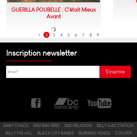
GUERILLA POUBELLE : C'était Mieux
Avant
1
2
3
4
5
6
7
8
9
Inscription newsletter
BABY CHAOS
BAD BAD BIRD
BAD RELIGION
BILLY GAZ STATION
BILLY THE KILL
BLACK CITY BABIES
BURNING HEADS
COOPER