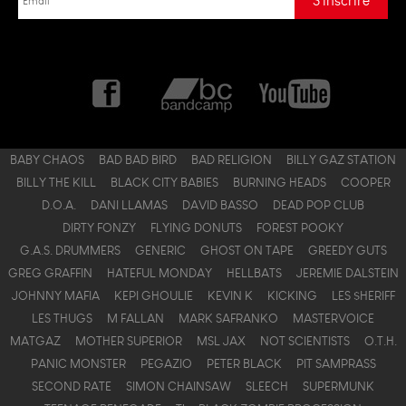
BABY CHAOS
BAD BAD BIRD
BAD RELIGION
BILLY GAZ STATION
BILLY THE KILL
BLACK CITY BABIES
BURNING HEADS
COOPER
D.O.A.
DANI LLAMAS
DAVID BASSO
DEAD POP CLUB
DIRTY FONZY
FLYING DONUTS
FOREST POOKY
G.A.S. DRUMMERS
GENERIC
GHOST ON TAPE
GREEDY GUTS
GREG GRAFFIN
HATEFUL MONDAY
HELLBATS
JEREMIE DALSTEIN
JOHNNY MAFIA
KEPI GHOULIE
KEVIN K
KICKING
LES $HERIFF
LES THUGS
M FALLAN
MARK SAFRANKO
MASTERVOICE
MATGAZ
MOTHER SUPERIOR
MSL JAX
NOT SCIENTISTS
O.T.H.
PANIC MONSTER
PEGAZIO
PETER BLACK
PIT SAMPRASS
SECOND RATE
SIMON CHAINSAW
SLEECH
SUPERMUNK