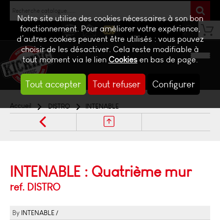
Notre site utilise des cookies nécessaires à son bon
fonctionnement. Pour améliorer votre expérience,
d’autres cookies peuvent être utilisés : vous pouvez
NEWS
CONTACT
BILLETTERIE
choisir de les désactiver. Cela reste modifiable à
tout moment via le lien
Cookies
en bas de page.
Tout accepter
Tout refuser
Configurer
Accueil
DISTRO
INTENABLE
INTENABLE : Quatrième mur
ref. DISTRO
INTENABLE