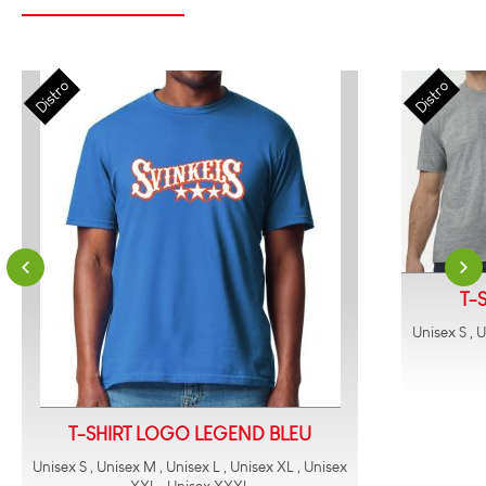
T-
Unisex S , 
T-SHIRT LOGO LEGEND BLEU
Unisex S , Unisex M , Unisex L , Unisex XL , Unisex
XXL , Unisex XXXL