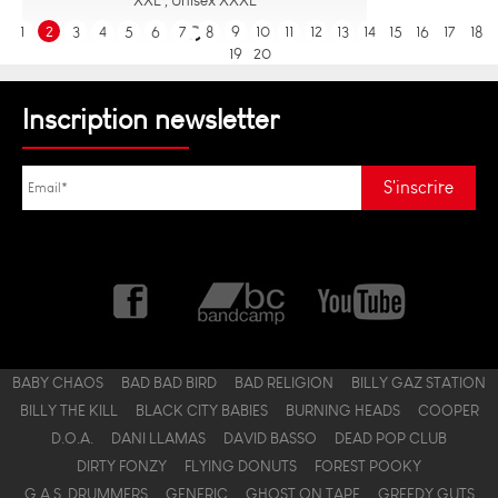
1
2
3
4
5
6
7
8
9
10
11
12
13
14
15
16
17
18
19
20
Inscription newsletter
BABY CHAOS
BAD BAD BIRD
BAD RELIGION
BILLY GAZ STATION
BILLY THE KILL
BLACK CITY BABIES
BURNING HEADS
COOPER
D.O.A.
DANI LLAMAS
DAVID BASSO
DEAD POP CLUB
DIRTY FONZY
FLYING DONUTS
FOREST POOKY
G.A.S. DRUMMERS
GENERIC
GHOST ON TAPE
GREEDY GUTS