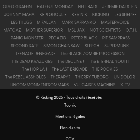
GREG GRAFFIN
HATEFUL MONDAY
HELLBATS
JEREMIE DALSTEIN
JOHNNY MAFIA
KEPI GHOULIE
KEVIN K
KICKING
LES $HERIFF
LES THUGS
M FALLAN
MARK SAFRANKO
MASTERVOICE
MATGAZ
MOTHER SUPERIOR
MSL JAX
NOT SCIENTISTS
O.T.H.
PANIC MONSTER
PEGAZIO
PETER BLACK
PIT SAMPRASS
SECOND RATE
SIMON CHAINSAW
SLEECH
SUPERMUNK
TEENAGE RENEGADE
The BLACK ZOMBIE PROCESSION
THE DEAD KRAZUKIES
The DECLINE !
The ETERNAL YOUTH
The HOP LA !
The LAST BRIGADE
THE POOKIES
The REBEL ASSHOLES
THERAPY?
THIERRY TUBORG
UN DOLOR
UNCOMMONMENFROMMARS
VULGAIRES MACHINS
X-TV
© Kicking 2026 - Tous droits réservés
Taonix
Mentions légales
Plan du site
CGV