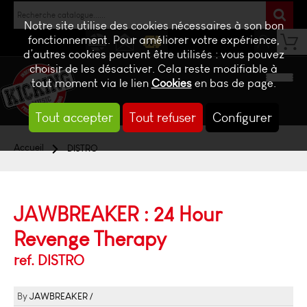
Notre site utilise des cookies nécessaires à son bon
fonctionnement. Pour améliorer votre expérience,
d’autres cookies peuvent être utilisés : vous pouvez
NEWS
CONTACT
BILLETTERIE
choisir de les désactiver. Cela reste modifiable à
tout moment via le lien
Cookies
en bas de page.
Tout accepter
Tout refuser
Configurer
Accueil
DISTRO
JAWBREAKER : 24 Hour
Revenge Therapy
ref. DISTRO
JAWBREAKER