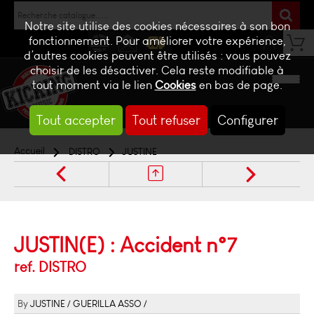
Notre site utilise des cookies nécessaires à son bon
fonctionnement. Pour améliorer votre expérience,
d’autres cookies peuvent être utilisés : vous pouvez
NEWS
CONTACT
BILLETTERIE
choisir de les désactiver. Cela reste modifiable à
tout moment via le lien
Cookies
en bas de page.
Tout accepter
Tout refuser
Configurer
Accueil
DISTRO
JUSTINE
JUSTIN(E) : Accident n°7
ref. DISTRO
JUSTINE
GUERILLA ASSO