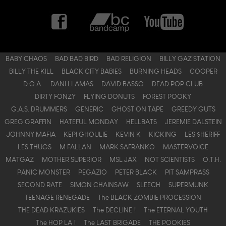
BABY CHAOS
BAD BAD BIRD
BAD RELIGION
BILLY GAZ STATION
BILLY THE KILL
BLACK CITY BABIES
BURNING HEADS
COOPER
D.O.A.
DANI LLAMAS
DAVID BASSO
DEAD POP CLUB
DIRTY FONZY
FLYING DONUTS
FOREST POOKY
G.A.S. DRUMMERS
GENERIC
GHOST ON TAPE
GREEDY GUTS
GREG GRAFFIN
HATEFUL MONDAY
HELLBATS
JEREMIE DALSTEIN
JOHNNY MAFIA
KEPI GHOULIE
KEVIN K
KICKING
LES $HERIFF
LES THUGS
M FALLAN
MARK SAFRANKO
MASTERVOICE
MATGAZ
MOTHER SUPERIOR
MSL JAX
NOT SCIENTISTS
O.T.H.
PANIC MONSTER
PEGAZIO
PETER BLACK
PIT SAMPRASS
SECOND RATE
SIMON CHAINSAW
SLEECH
SUPERMUNK
TEENAGE RENEGADE
The BLACK ZOMBIE PROCESSION
THE DEAD KRAZUKIES
The DECLINE !
The ETERNAL YOUTH
The HOP LA !
The LAST BRIGADE
THE POOKIES