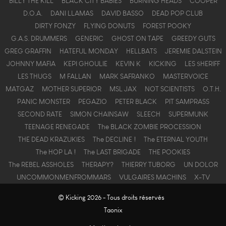
BILLY THE KILL
BLACK CITY BABIES
BURNING HEADS
COOPER
D.O.A.
DANI LLAMAS
DAVID BASSO
DEAD POP CLUB
DIRTY FONZY
FLYING DONUTS
FOREST POOKY
G.A.S. DRUMMERS
GENERIC
GHOST ON TAPE
GREEDY GUTS
GREG GRAFFIN
HATEFUL MONDAY
HELLBATS
JEREMIE DALSTEIN
JOHNNY MAFIA
KEPI GHOULIE
KEVIN K
KICKING
LES $HERIFF
LES THUGS
M FALLAN
MARK SAFRANKO
MASTERVOICE
MATGAZ
MOTHER SUPERIOR
MSL JAX
NOT SCIENTISTS
O.T.H.
PANIC MONSTER
PEGAZIO
PETER BLACK
PIT SAMPRASS
SECOND RATE
SIMON CHAINSAW
SLEECH
SUPERMUNK
TEENAGE RENEGADE
The BLACK ZOMBIE PROCESSION
THE DEAD KRAZUKIES
The DECLINE !
The ETERNAL YOUTH
The HOP LA !
The LAST BRIGADE
THE POOKIES
The REBEL ASSHOLES
THERAPY?
THIERRY TUBORG
UN DOLOR
UNCOMMONMENFROMMARS
VULGAIRES MACHINS
X-TV
© Kicking 2026 - Tous droits réservés
Taonix