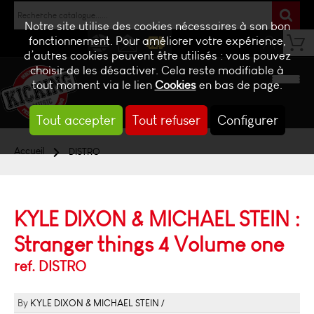
Notre site utilise des cookies nécessaires à son bon
fonctionnement. Pour améliorer votre expérience,
d’autres cookies peuvent être utilisés : vous pouvez
NEWS
CONTACT
BILLETTERIE
choisir de les désactiver. Cela reste modifiable à
tout moment via le lien
Cookies
en bas de page.
Tout accepter
Tout refuser
Configurer
Accueil
DISTRO
KYLE DIXON & MICHAEL STEIN :
Stranger things 4 Volume one
ref. DISTRO
KYLE DIXON & MICHAEL STEIN