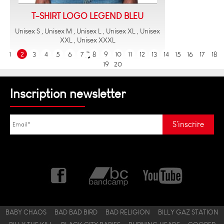
T-SHIRT LOGO LEGEND BLEU
Unisex S , Unisex M , Unisex L , Unisex XL , Unisex
XXL , Unisex XXXL
1
2
3
4
5
6
7
8
9
10
11
12
13
14
15
16
17
18
19
20
Inscription newsletter
BABY CHAOS
BAD BAD BIRD
BAD RELIGION
BILLY GAZ STATION