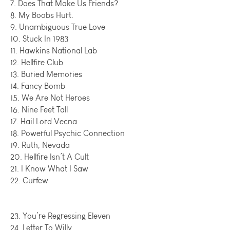
7. Does That Make Us Friends?
8. My Boobs Hurt.
9. Unambiguous True Love
10. Stuck In 1983
11. Hawkins National Lab
12. Hellfire Club
13. Buried Memories
14. Fancy Bomb
15. We Are Not Heroes
16. Nine Feet Tall
17. Hail Lord Vecna
18. Powerful Psychic Connection
19. Ruth, Nevada
20. Hellfire Isn’t A Cult
21. I Know What I Saw
22. Curfew
23. You’re Regressing Eleven
24. Letter To Willy