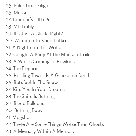
25. Palm Tree Delight
26. Musso
27. Brenner’s Little Pet
28. Mr. Fibbly
29. It’s Just A Clock, Right?
30. Welcome To Kamchatka
31. A Nightmare Far Worse
32. Caught A Body At The Munsen Trailer
33. A War Is Coming To Hawkins
34. The Elephant
35. Hurtling Towards A Gruesome Death
36. Barefoot In The Snow
37. Kills You In Your Dreams
38. The Shire Is Burning
39. Blood Balloons
40. Burning Baby
41. Mugshot
42. There Are Some Things Worse Than Ghosts...
43. A Memory Within A Memory