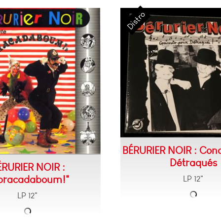
BÉRURIER NOIR : Conc
Détraqués
ÉRURIER NOIR :
bracadaboum!"
LP 12"
LP 12"