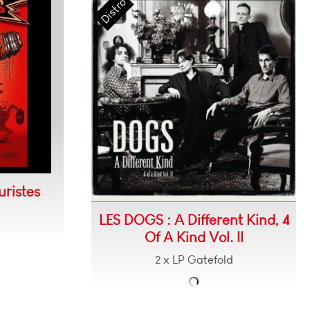
uristes
LES DOGS : A Different Kind, 4
Of A Kind Vol. II
2 x LP Gatefold