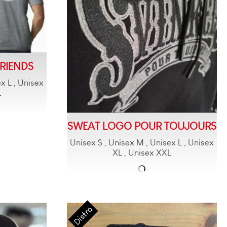
FRIENDS
x L , Unisex
L
SWEAT LOGO POUR TOUJOURS
Unisex S , Unisex M , Unisex L , Unisex
XL , Unisex XXL