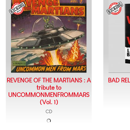
REVENGE OF THE MARTIANS : A
BAD REL
tribute to
UNCOMMONMENFROMMARS
(Vol. 1)
CD