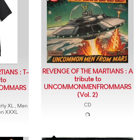
REVENGE OF THE MARTIANS : A
IANS : T-
tribute to
 to
UNCOMMONMENFROMMARS
OMMARS
(Vol. 2)
CD
Girly XL , Men
Men XXXL