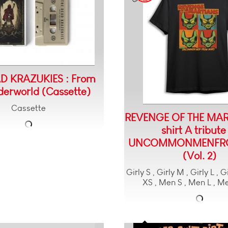
D KRAZUKIES : From
derworld (Cassette)
Cassette
REVENGE OF THE MART
shirt A tribute
UNCOMMONMENFR
(Vol. 2)
Girly S , Girly M , Girly L , 
XS , Men S , Men L , 