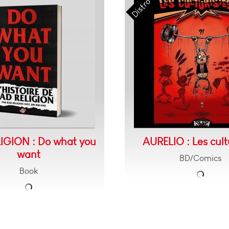
IGION : Do what you
AURELIO : Les cult
want
BD/Comics
Book