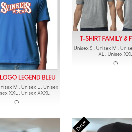
T-SHIRT FAMILY & 
Unisex S , Unisex M , Unise
XL , Unisex XX
T LOGO LEGEND BLEU
Unisex M , Unisex L , Unisex
isex XXL , Unisex XXXL