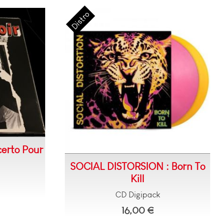
erto Pour
SOCIAL DISTORSION : Born To
Kill
CD Digipack
16,00 €