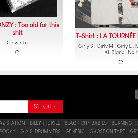
NZY : Too old for this
shit
T-Shirt : LA TOURNÉE
Cassette
Girly S , Girly M , Girly L 
XL Blanc , Noir
GAZ STATION
BILLY THE KILL
BLACK CITY BABIES
BURNING H
 POOKY
G.A.S. DRUMMERS
GENERIC
GHOST ON TAPE
GR