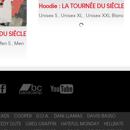
Hoodie : LA TOURNÉE DU SIÈCLE
Unisex S , Unisex XL , Unisex XXL Blanc
 DU SIÈCLE
, Men S , Men
EADS
COOPER
D.O.A.
DANI LLAMAS
DAVID BASSO
EEDY GUTS
GREG GRAFFIN
HATEFUL MONDAY
HELLBATS