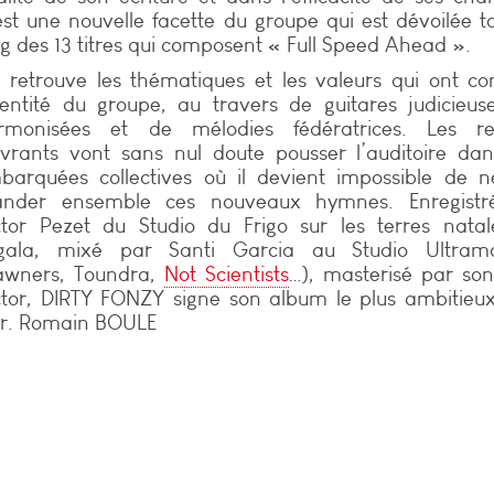
est une nouvelle facette du groupe qui est dévoilée t
ng des 13 titres qui composent « Full Speed Ahead ».
 retrouve les thématiques et les valeurs qui ont con
identité du groupe, au travers de guitares judicieu
rmonisées et de mélodies fédératrices. Les ref
ivrants vont sans nul doute pousser l’auditoire da
barquées collectives où il devient impossible de 
ander ensemble ces nouveaux hymnes. Enregistr
ctor Pezet du Studio du Frigo sur les terres nata
gala, mixé par Santi Garcia au Studio Ultrama
awners, Toundra,
Not Scientists
…), masterisé par son
ctor, DIRTY FONZY signe son album le plus ambitieu
ur. Romain BOULE