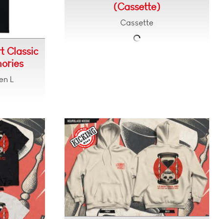
(Cassette)
Cassette
t Classic
mories
en L