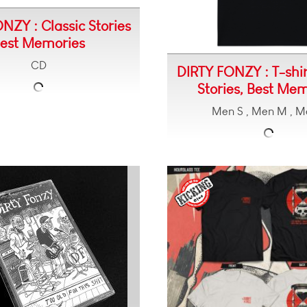
NZY : Classic Stories
est Memories
CD
DIRTY FONZY : T-shir
Stories, Best Me
Men S , Men M , M