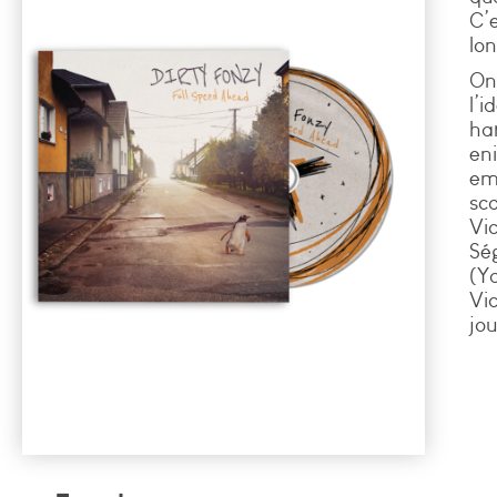
C’
lo
On
l’
ha
en
em
sc
Vi
Sé
(Y
Vi
jo