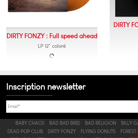
DIRTY FO
DIRTY FONZY : Full speed ahead
LP 12" coloré
Inscription newsletter
BABY CHAOS
BAD BAD BIRD
BAD RELIGION
BILLY 
DEAD POP CLUB
DIRTY FONZY
FLYING DONUTS
FOREST