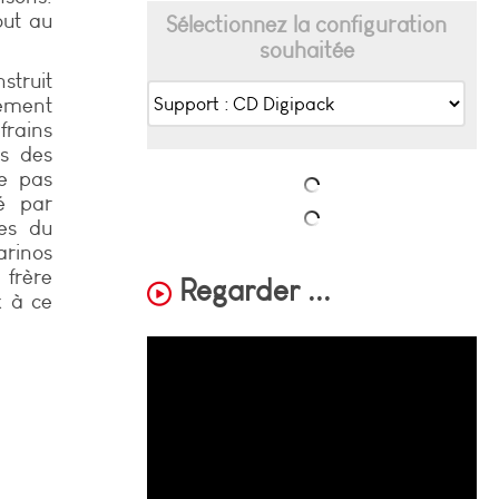
out au
Sélectionnez la configuration
souhaitée
struit
sement
rains
ns des
ne pas
é par
les du
rinos
 frère
Regarder ...
x à ce