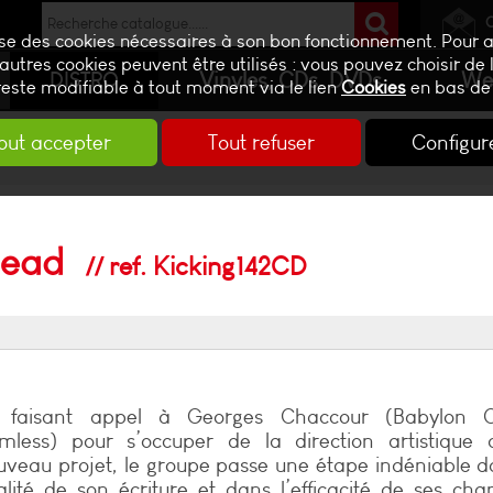
lise des cookies nécessaires à son bon fonctionnement. Pour 
autres cookies peuvent être utilisés : vous pouvez choisir de 
Vinyles, CDs, DVDs
We
DISTRO
reste modifiable à tout moment via le lien
Cookies
en bas de
out accepter
Tout refuser
Configur
head
ref. Kicking142CD
 faisant appel à Georges Chaccour (Babylon Ci
mless) pour s’occuper de la direction artistique
uveau projet, le groupe passe une étape indéniable d
alité de son écriture et dans l’efficacité de ses cha