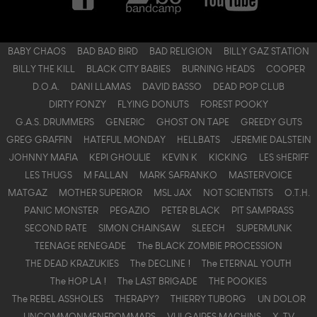
BABY CHAOS
BAD BAD BIRD
BAD RELIGION
BILLY GAZ STATION
BILLY THE KILL
BLACK CITY BABIES
BURNING HEADS
COOPER
D.O.A.
DANI LLAMAS
DAVID BASSO
DEAD POP CLUB
DIRTY FONZY
FLYING DONUTS
FOREST POOKY
G.A.S. DRUMMERS
GENERIC
GHOST ON TAPE
GREEDY GUTS
GREG GRAFFIN
HATEFUL MONDAY
HELLBATS
JEREMIE DALSTEIN
JOHNNY MAFIA
KEPI GHOULIE
KEVIN K
KICKING
LES $HERIFF
LES THUGS
M FALLAN
MARK SAFRANKO
MASTERVOICE
MATGAZ
MOTHER SUPERIOR
MSL JAX
NOT SCIENTISTS
O.T.H.
PANIC MONSTER
PEGAZIO
PETER BLACK
PIT SAMPRASS
SECOND RATE
SIMON CHAINSAW
SLEECH
SUPERMUNK
TEENAGE RENEGADE
The BLACK ZOMBIE PROCESSION
THE DEAD KRAZUKIES
The DECLINE !
The ETERNAL YOUTH
The HOP LA !
The LAST BRIGADE
THE POOKIES
The REBEL ASSHOLES
THERAPY?
THIERRY TUBORG
UN DOLOR
UNCOMMONMENFROMMARS
VULGAIRES MACHINS
X-TV