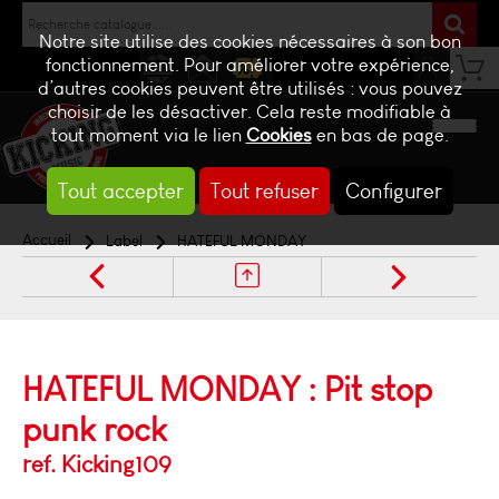
Notre site utilise des cookies nécessaires à son bon
fonctionnement. Pour améliorer votre expérience,
d’autres cookies peuvent être utilisés : vous pouvez
NEWS
CONTACT
BILLETTERIE
choisir de les désactiver. Cela reste modifiable à
tout moment via le lien
Cookies
en bas de page.
Tout accepter
Tout refuser
Configurer
Accueil
Label
HATEFUL MONDAY
HATEFUL MONDAY : Pit stop
punk rock
ref. Kicking109