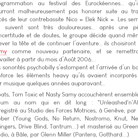
ogrammation au festival des Eurockéennes… qu’i
urront malheureusement pas honorer suite au tra
cès de leur contrebassite Nico « Elek Nick ». Les se
i suivent sont très douloureuses… après une pé
incertitude et de doutes, le groupe décide quand m
ever la tête et de continuer l’aventure… ils choisiron
my
comme nouveau partenaire, et se remettr
vailler à partir du mois d’Août 2006...
 sonorités psychobilly s’estompent et l’arrivée d’un ba
nforce les éléments heavy qu’ils avaient incorporé
ur musique quelques années auparavant…
ibats, Tom Toxic et Nasty Samy accouchèrent ensembl
bum au nom qui en dit long : "Unleashed'n'Aliv
registré au Studio des Forces Motrices, à Genêve, par
ber (Young Gods, No Return, Nostromo, Knut, Neu
ingers, Drive Blind, Tantrum...) et masterisé au Gre
dio, à Bâle, par Glenn Miller (Pantera, Gotthard...)