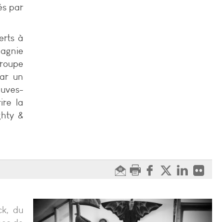
és par
erts à
pagnie
groupe
par un
auves-
ire la
ghty &
ck, du