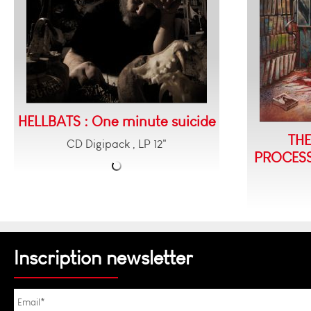
HELLBATS : One minute suicide
TH
CD Digipack , LP 12"
PROCESSI
Inscription newsletter