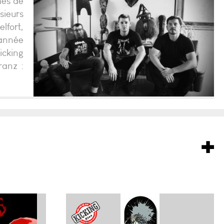
mes de
sieurs
lfort,
’année
icking
ranz :