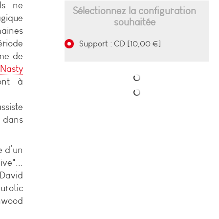
ls ne
Sélectionnez la configuration
gique
souhaitée
maines
riode
Support : CD [10,00 €]
ême de
t
Nasty
ont à
ssiste
s dans
e d’un
e"...
 David
rotic
enwood