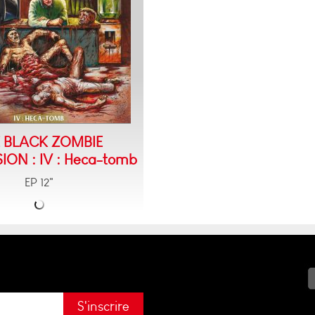
E BLACK ZOMBIE
ON : IV : Heca-tomb
EP 12"