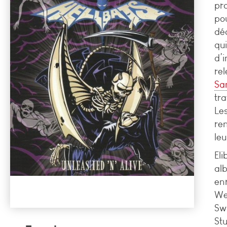
pr
po
dé
qu
d’
rel
Sa
tra
Les
re
le
El
al
en
We
Sw
Stu