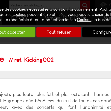
lise des cookies nécessaires à son bon fonctionnement. Pour 
autres cookies peuvent être utilisés : vous pouvez choisir de 
Vinyles, CDs, DVDs
We
DISTRO
reste modifiable à tout moment via le lien
Cookies
en bas de
out accepter
Tout refuser
Configur
ve
ref. Kicking002
ujours plus lourd, plus fort et plus écrasant… l’anné
t le groupe enfin bénéficier du fruit de toutes ces ann
beur, avec des concerts qui font l’unanimité e