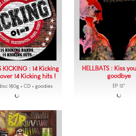
HELLBATS : Kiss yo
 KICKING : 14 Kicking
goodbye
ver 14 Kicking hits !
EP 12"
disc 180g + CD + goodies