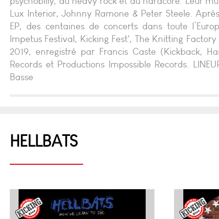
psychobilly, du heavy rock et du hardcore. Leur mus
Lux Interior, Johnny Ramone & Peter Steele. Après
EP, des centaines de concerts dans toute l’Europ
Impetus Festival, Kicking Fest', The Knitting Facto
2019, enregistré par Francis Caste (Kickback, Ha
Records et Productions Impossible Records. LINEUP 
Basse
HELLBATS