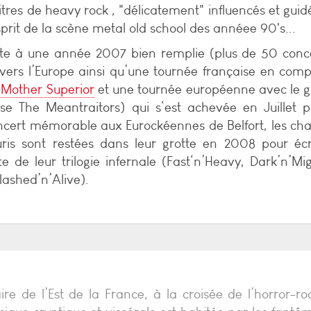
titres de heavy rock , "délicatement" influencés et guid
sprit de la scène metal old school des annéee 90's...
ite à une année 2007 bien remplie (plus de 50 conc
avers l’Europe ainsi qu’une tournée française en com
e
Mother Superior
et une tournée européenne avec le 
sse The Meantraitors) qui s‘est achevée en Juillet 
ncert mémorable aux Eurockéennes de Belfort, les ch
uris sont restées dans leur grotte en 2008 pour écr
te de leur trilogie infernale (Fast‘n’Heavy, Dark’n’Mi
lashed’n’Alive).
re de l’Est de la France, à la croisée de l’horror-ro