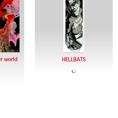
ur world
HELLBATS