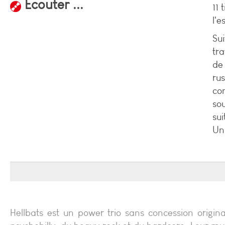
Ecouter ...
11 
l'e
Su
tr
d
ru
co
so
sui
Un
Hellbats est un power trio sans concession originai