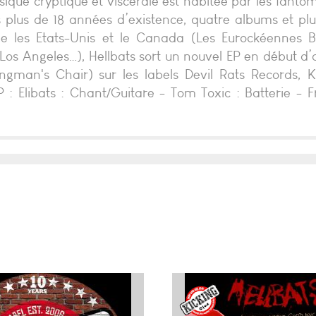
ique cryptique et viscérale est habitée par les fantô
 plus de 18 années d’existence, quatre albums et plu
e les Etats-Unis et le Canada (Les Eurockéennes Be
ry Los Angeles…), Hellbats sort un nouvel EP en début d
ngman's Chair) sur les labels Devil Rats Records, K
: Elibats : Chant/Guitare - Tom Toxic : Batterie - F