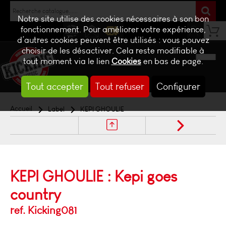
Notre site utilise des cookies nécessaires à son bon
fonctionnement. Pour améliorer votre expérience,
d’autres cookies peuvent être utilisés : vous pouvez
NEWS
CONTACT
BILLETTERIE
choisir de les désactiver. Cela reste modifiable à
tout moment via le lien
Cookies
en bas de page.
Tout accepter
Tout refuser
Configurer
Accueil
Label
KEPI GHOULIE
KEPI GHOULIE : Kepi goes
country
ref. Kicking081