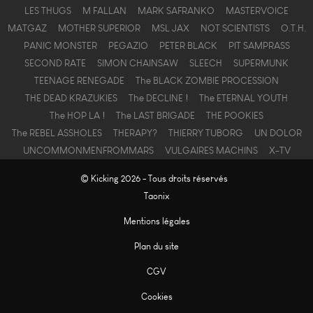
LES THUGS
M FALLAN
MARK SAFRANKO
MASTERVOICE
MATGAZ
MOTHER SUPERIOR
MSL JAX
NOT SCIENTISTS
O.T.H.
PANIC MONSTER
PEGAZIO
PETER BLACK
PIT SAMPRASS
SECOND RATE
SIMON CHAINSAW
SLEECH
SUPERMUNK
TEENAGE RENEGADE
The BLACK ZOMBIE PROCESSION
THE DEAD KRAZUKIES
The DECLINE !
The ETERNAL YOUTH
The HOP LA !
The LAST BRIGADE
THE POOKIES
The REBEL ASSHOLES
THERAPY?
THIERRY TUBORG
UN DOLOR
UNCOMMONMENFROMMARS
VULGAIRES MACHINS
X-TV
© Kicking 2026 - Tous droits réservés
Taonix
Mentions légales
Plan du site
CGV
Cookies