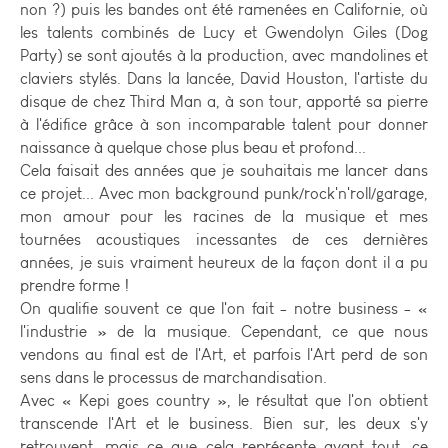
non ?) puis les bandes ont été ramenées en Californie, où
les talents combinés de Lucy et Gwendolyn Giles (Dog
Party) se sont ajoutés à la production, avec mandolines et
claviers stylés. Dans la lancée, David Houston, l'artiste du
disque de chez Third Man a, à son tour, apporté sa pierre
à l'édifice grâce à son incomparable talent pour donner
naissance à quelque chose plus beau et profond...
Cela faisait des années que je souhaitais me lancer dans
ce projet... Avec mon background punk/rock'n'roll/garage,
mon amour pour les racines de la musique et mes
tournées acoustiques incessantes de ces dernières
années, je suis vraiment heureux de la façon dont il a pu
prendre forme !
On qualifie souvent ce que l'on fait - notre business - «
l'industrie » de la musique. Cependant, ce que nous
vendons au final est de l'Art, et parfois l'Art perd de son
sens dans le processus de marchandisation.
Avec « Kepi goes country », le résultat que l'on obtient
transcende l'Art et le business. Bien sur, les deux s'y
retrouvent, mais ce que cela représente avant tout, ce