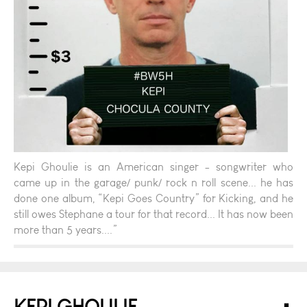
Kepi Ghoulie is an American singer - songwriter who
came up in the garage/ punk/ rock n roll scene... he has
done one album, “Kepi Goes Country” for Kicking, and he
still owes Stephane a tour for that record... It has now been
more than 5 years....”