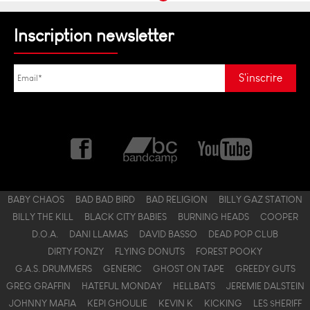
Inscription newsletter
BABY CHAOS
BAD BAD BIRD
BAD RELIGION
BILLY GAZ STATION
BILLY THE KILL
BLACK CITY BABIES
BURNING HEADS
COOPER
D.O.A.
DANI LLAMAS
DAVID BASSO
DEAD POP CLUB
DIRTY FONZY
FLYING DONUTS
FOREST POOKY
G.A.S. DRUMMERS
GENERIC
GHOST ON TAPE
GREEDY GUTS
GREG GRAFFIN
HATEFUL MONDAY
HELLBATS
JEREMIE DALSTEIN
JOHNNY MAFIA
KEPI GHOULIE
KEVIN K
KICKING
LES $HERIFF