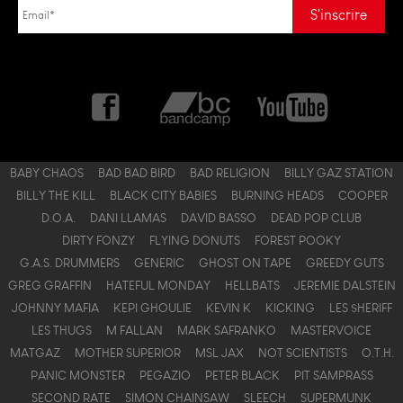
BABY CHAOS
BAD BAD BIRD
BAD RELIGION
BILLY GAZ STATION
BILLY THE KILL
BLACK CITY BABIES
BURNING HEADS
COOPER
D.O.A.
DANI LLAMAS
DAVID BASSO
DEAD POP CLUB
DIRTY FONZY
FLYING DONUTS
FOREST POOKY
G.A.S. DRUMMERS
GENERIC
GHOST ON TAPE
GREEDY GUTS
GREG GRAFFIN
HATEFUL MONDAY
HELLBATS
JEREMIE DALSTEIN
JOHNNY MAFIA
KEPI GHOULIE
KEVIN K
KICKING
LES $HERIFF
LES THUGS
M FALLAN
MARK SAFRANKO
MASTERVOICE
MATGAZ
MOTHER SUPERIOR
MSL JAX
NOT SCIENTISTS
O.T.H.
PANIC MONSTER
PEGAZIO
PETER BLACK
PIT SAMPRASS
SECOND RATE
SIMON CHAINSAW
SLEECH
SUPERMUNK