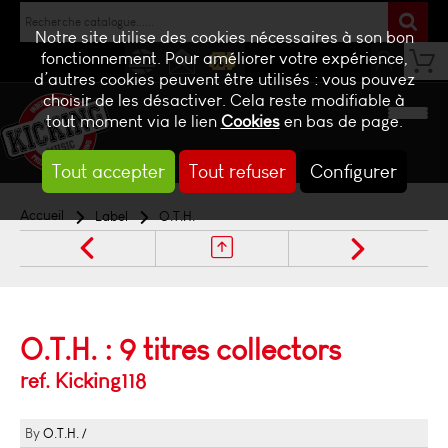
Notre site utilise des cookies nécessaires à son bon
fonctionnement. Pour améliorer votre expérience,
d’autres cookies peuvent être utilisés : vous pouvez
NEWS
CONTACT
BILLETTERIE
choisir de les désactiver. Cela reste modifiable à
tout moment via le lien
Cookies
en bas de page.
Tout accepter
Tout refuser
Configurer
Accueil
Label
O.T.H.
O.T.H. : 9 titres collectors
ref. Kicking118
O.T.H.