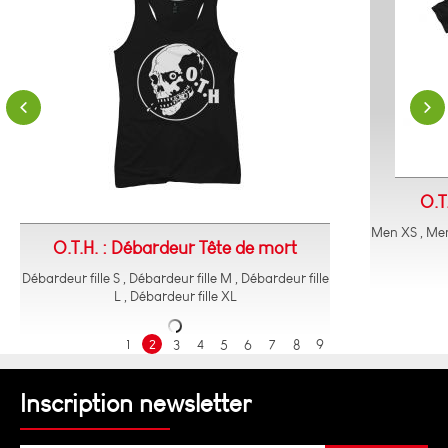
O.T
Men XS , Men
O.T.H. : Débardeur Tête de mort
Débardeur fille S , Débardeur fille M , Débardeur fille
L , Débardeur fille XL
1
2
3
4
5
6
7
8
9
Inscription newsletter