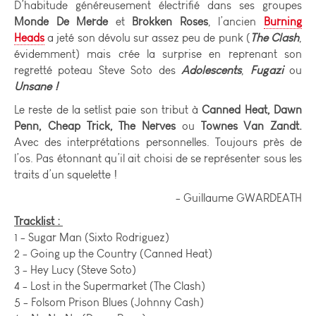
D’habitude généreusement électrifié dans ses groupes
Monde De Merde
et
Brokken Roses
, l’ancien
Burning
Heads
a jeté son dévolu sur assez peu de punk (
The Clash
,
évidemment) mais crée la surprise en reprenant son
regretté poteau Steve Soto des
Adolescents
,
Fugazi
ou
Unsane !
Le reste de la setlist paie son tribut à
Canned Heat, Dawn
Penn, Cheap Trick, The Nerves
ou
Townes Van Zandt.
Avec des interprétations personnelles. Toujours près de
l’os. Pas étonnant qu’il ait choisi de se représenter sous les
traits d’un squelette !
- Guillaume GWARDEATH
Tracklist :
1 - Sugar Man (Sixto Rodriguez)
2 - Going up the Country (Canned Heat)
3 - Hey Lucy (Steve Soto)
4 - Lost in the Supermarket (The Clash)
5 - Folsom Prison Blues (Johnny Cash)