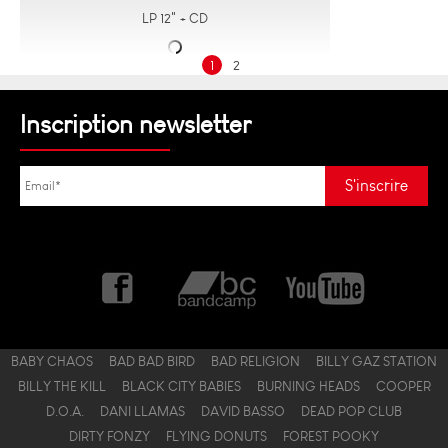
LP 12" + CD
1
2
Inscription newsletter
BABY CHAOS
BAD BAD BIRD
BAD RELIGION
BILLY GAZ STATION
BILLY THE KILL
BLACK CITY BABIES
BURNING HEADS
COOPER
D.O.A.
DANI LLAMAS
DAVID BASSO
DEAD POP CLUB
DIRTY FONZY
FLYING DONUTS
FOREST POOKY