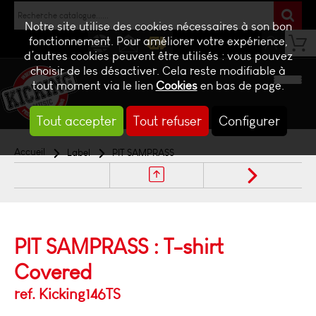
Notre site utilise des cookies nécessaires à son bon
fonctionnement. Pour améliorer votre expérience,
d’autres cookies peuvent être utilisés : vous pouvez
NEWS
CONTACT
BILLETTERIE
choisir de les désactiver. Cela reste modifiable à
tout moment via le lien
Cookies
en bas de page.
Tout accepter
Tout refuser
Configurer
Accueil
Label
PIT SAMPRASS
PIT SAMPRASS : T-shirt
Covered
ref. Kicking146TS