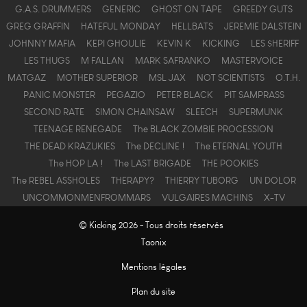
G.A.S. DRUMMERS
GENERIC
GHOST ON TAPE
GREEDY GUTS
GREG GRAFFIN
HATEFUL MONDAY
HELLBATS
JEREMIE DALSTEIN
JOHNNY MAFIA
KEPI GHOULIE
KEVIN K
KICKING
LES $HERIFF
LES THUGS
M FALLAN
MARK SAFRANKO
MASTERVOICE
MATGAZ
MOTHER SUPERIOR
MSL JAX
NOT SCIENTISTS
O.T.H.
PANIC MONSTER
PEGAZIO
PETER BLACK
PIT SAMPRASS
SECOND RATE
SIMON CHAINSAW
SLEECH
SUPERMUNK
TEENAGE RENEGADE
The BLACK ZOMBIE PROCESSION
THE DEAD KRAZUKIES
The DECLINE !
The ETERNAL YOUTH
The HOP LA !
The LAST BRIGADE
THE POOKIES
The REBEL ASSHOLES
THERAPY?
THIERRY TUBORG
UN DOLOR
UNCOMMONMENFROMMARS
VULGAIRES MACHINS
X-TV
© Kicking 2026 - Tous droits réservés
Taonix
Mentions légales
Plan du site