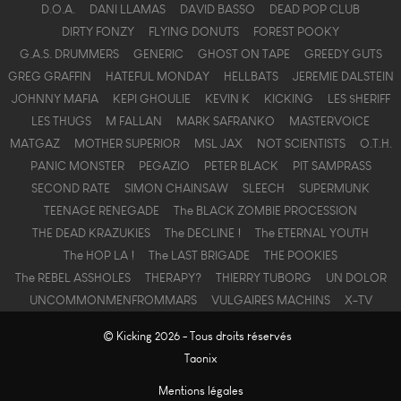
D.O.A.
DANI LLAMAS
DAVID BASSO
DEAD POP CLUB
DIRTY FONZY
FLYING DONUTS
FOREST POOKY
G.A.S. DRUMMERS
GENERIC
GHOST ON TAPE
GREEDY GUTS
GREG GRAFFIN
HATEFUL MONDAY
HELLBATS
JEREMIE DALSTEIN
JOHNNY MAFIA
KEPI GHOULIE
KEVIN K
KICKING
LES $HERIFF
LES THUGS
M FALLAN
MARK SAFRANKO
MASTERVOICE
MATGAZ
MOTHER SUPERIOR
MSL JAX
NOT SCIENTISTS
O.T.H.
PANIC MONSTER
PEGAZIO
PETER BLACK
PIT SAMPRASS
SECOND RATE
SIMON CHAINSAW
SLEECH
SUPERMUNK
TEENAGE RENEGADE
The BLACK ZOMBIE PROCESSION
THE DEAD KRAZUKIES
The DECLINE !
The ETERNAL YOUTH
The HOP LA !
The LAST BRIGADE
THE POOKIES
The REBEL ASSHOLES
THERAPY?
THIERRY TUBORG
UN DOLOR
UNCOMMONMENFROMMARS
VULGAIRES MACHINS
X-TV
© Kicking 2026 - Tous droits réservés
Taonix
Mentions légales