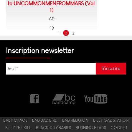
to UNCOMMONMENFROMMARS (Vol.
1)
CD
1
2
3
Inscription newsletter
BABY CHAOS
BAD BAD BIRD
BAD RELIGION
BILLY GAZ STATION
BILLY THE KILL
BLACK CITY BABIES
BURNING HEADS
COOPER