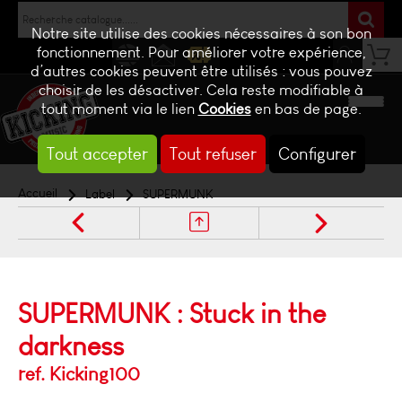
Notre site utilise des cookies nécessaires à son bon
fonctionnement. Pour améliorer votre expérience,
d’autres cookies peuvent être utilisés : vous pouvez
NEWS
CONTACT
BILLETTERIE
choisir de les désactiver. Cela reste modifiable à
tout moment via le lien
Cookies
en bas de page.
Tout accepter
Tout refuser
Configurer
Accueil
Label
SUPERMUNK
SUPERMUNK : Stuck in the
darkness
ref. Kicking100