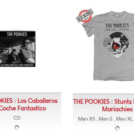
IES : Los Caballeros
THE POOKIES : Stunts 
Coche Fantastico
Mariachies
CD
Men XS , Men S , Men XL