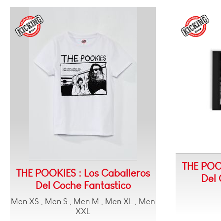
THE POOK
THE POOKIES : Los Caballeros
Del 
Del Coche Fantastico
Men XS , Men S , Men M , Men XL , Men
XXL