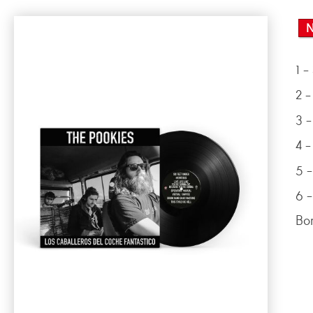
1 -
2 
3 
4 
5 
6 
Bon