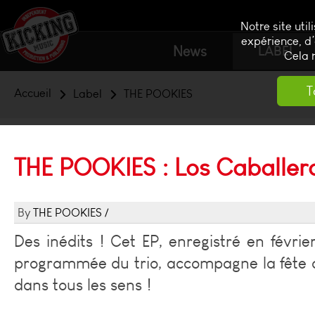
Notre site uti
expérience, d’
News
LABEL
Cela 
T
Accueil
Label
THE POOKIES
THE POOKIES : Los Caballer
THE POOKIES
Des inédits ! Cet EP, enregistré en févri
programmée du trio, accompagne la fête 
dans tous les sens !