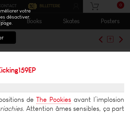
0
CONTACT
BILLETTERIE
améliorer votre
les désactiver.
ar
Books
Skates
Posters
 page.
er
Kicking159EP
mpositions de
The Pookies
avant l’implosion
riachies
. Attention âmes sensibles, ça part