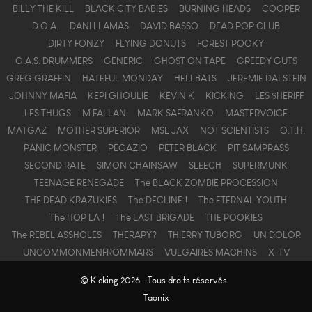
BILLY THE KILL
BLACK CITY BABIES
BURNING HEADS
COOPER
D.O.A.
DANI LLAMAS
DAVID BASSO
DEAD POP CLUB
DIRTY FONZY
FLYING DONUTS
FOREST POOKY
G.A.S. DRUMMERS
GENERIC
GHOST ON TAPE
GREEDY GUTS
GREG GRAFFIN
HATEFUL MONDAY
HELLBATS
JEREMIE DALSTEIN
JOHNNY MAFIA
KEPI GHOULIE
KEVIN K
KICKING
LES $HERIFF
LES THUGS
M FALLAN
MARK SAFRANKO
MASTERVOICE
MATGAZ
MOTHER SUPERIOR
MSL JAX
NOT SCIENTISTS
O.T.H.
PANIC MONSTER
PEGAZIO
PETER BLACK
PIT SAMPRASS
SECOND RATE
SIMON CHAINSAW
SLEECH
SUPERMUNK
TEENAGE RENEGADE
The BLACK ZOMBIE PROCESSION
THE DEAD KRAZUKIES
The DECLINE !
The ETERNAL YOUTH
The HOP LA !
The LAST BRIGADE
THE POOKIES
The REBEL ASSHOLES
THERAPY?
THIERRY TUBORG
UN DOLOR
UNCOMMONMENFROMMARS
VULGAIRES MACHINS
X-TV
© Kicking 2026 - Tous droits réservés
Taonix