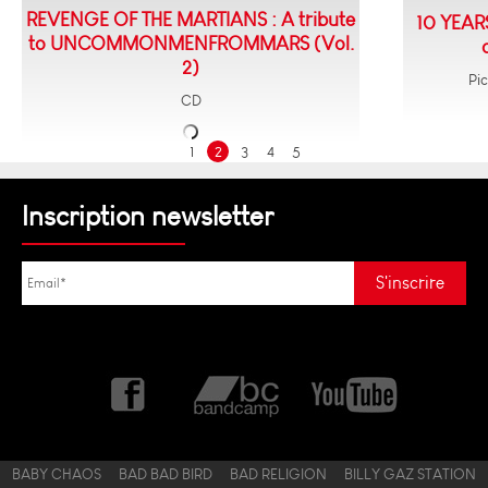
REVENGE OF THE MARTIANS : A tribute
10 YEARS
to UNCOMMONMENFROMMARS (Vol.
2)
Pic
CD
1
2
3
4
5
Inscription newsletter
BABY CHAOS
BAD BAD BIRD
BAD RELIGION
BILLY GAZ STATION