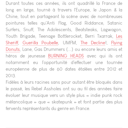
Durant toutes ces années, ils ont quadrillé la France de
long en large, tourné à travers l'Europe, le Japon & la
Chine, tout en partageant la scène avec de nombreuses
pointures telles qu'Anti Flag, Good Riddance, Satanic
Surfers, Snuff, The Adolescents, Beatsteaks, Lagwagon,
Youth Brigade, Teenage Bottlerocket, Berri Txarrak,
Les
Sheriff
,
Guerilla Poubelle
, UMFM,
The Decline
!,
Flying
Donuts
, Lane, Gas Drummers (...) ou encore leurs amis et
héros de jeunesse
BURNING HEADS
avec qui ils ont
notamment eu l'opportunité d'effectuer une tournée
européenne de plus de 60 dates étalées entre 2012 et
2013.
Fidèles à leurs racines sans pour autant être bloqués dans
le passé, les Rebel Assholes ont su au fil des années faire
évoluer leur musique vers un style plus « indie punk rock
mélancolique » que « skatepunk » et font partie des plus
fervents représentants du genre en France.