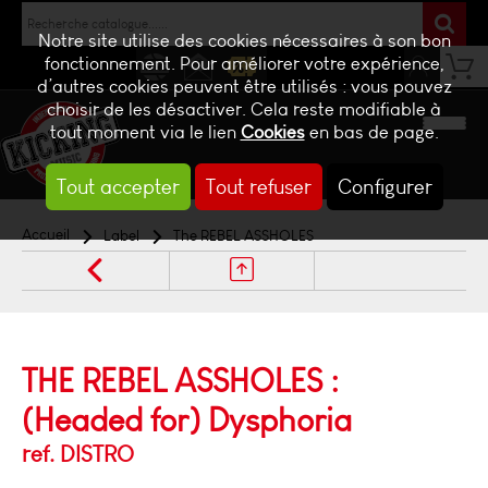
Notre site utilise des cookies nécessaires à son bon
fonctionnement. Pour améliorer votre expérience,
d’autres cookies peuvent être utilisés : vous pouvez
NEWS
CONTACT
BILLETTERIE
choisir de les désactiver. Cela reste modifiable à
tout moment via le lien
Cookies
en bas de page.
Tout accepter
Tout refuser
Configurer
Accueil
Label
The REBEL ASSHOLES
THE REBEL ASSHOLES :
(Headed for) Dysphoria
ref. DISTRO