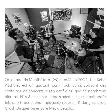
Originaire de Montbéliard (25) et créé en 2003, The Rebel
Assholes est un quatuor punk rock comptabilisant des
centaines de concerts à son actif ainsi que de nombreux
albums, EP's & splits sortis en France sur des labels indés
tels que Productions Impossible records, Kicking records,
Crash Disques ou encore Metro Beach...