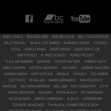
BABY CHAOS
BAD BAD BIRD
BAD RELIGION
BILLY GAZ STATION
BILLY THE KILL
BLACK CITY BABIES
BURNING HEADS
COOPER
D.O.A.
DANI LLAMAS
DAVID BASSO
DEAD POP CLUB
DIRTY FONZY
FLYING DONUTS
FOREST POOKY
G.A.S. DRUMMERS
GENERIC
GHOST ON TAPE
GREEDY GUTS
GREG GRAFFIN
HATEFUL MONDAY
HELLBATS
JEREMIE DALSTEIN
JOHNNY MAFIA
KEPI GHOULIE
KEVIN K
KICKING
LES $HERIFF
LES THUGS
M FALLAN
MARK SAFRANKO
MASTERVOICE
MATGAZ
MOTHER SUPERIOR
MSL JAX
NOT SCIENTISTS
O.T.H.
PANIC MONSTER
PEGAZIO
PETER BLACK
PIT SAMPRASS
SECOND RATE
SIMON CHAINSAW
SLEECH
SUPERMUNK
TEENAGE RENEGADE
The BLACK ZOMBIE PROCESSION