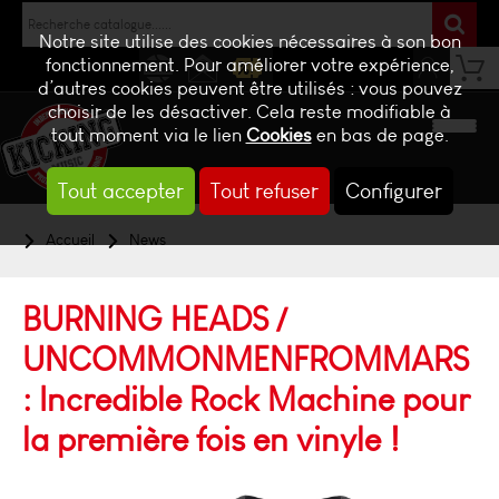
Notre site utilise des cookies nécessaires à son bon
fonctionnement. Pour améliorer votre expérience,
d’autres cookies peuvent être utilisés : vous pouvez
NEWS
CONTACT
BILLETTERIE
choisir de les désactiver. Cela reste modifiable à
tout moment via le lien
Cookies
en bas de page.
Tout accepter
Tout refuser
Configurer
Accueil
News
BURNING HEADS /
UNCOMMONMENFROMMARS
: Incredible Rock Machine pour
la première fois en vinyle !