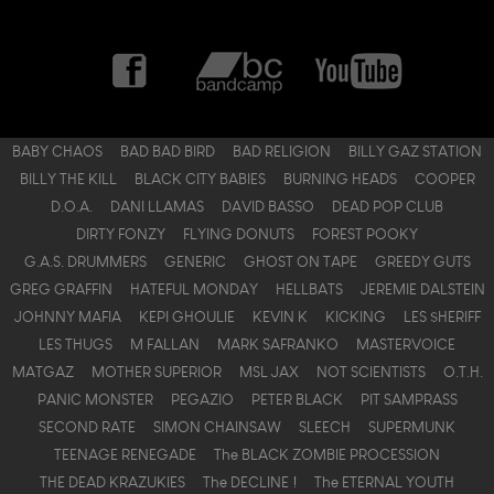
BABY CHAOS
BAD BAD BIRD
BAD RELIGION
BILLY GAZ STATION
BILLY THE KILL
BLACK CITY BABIES
BURNING HEADS
COOPER
D.O.A.
DANI LLAMAS
DAVID BASSO
DEAD POP CLUB
DIRTY FONZY
FLYING DONUTS
FOREST POOKY
G.A.S. DRUMMERS
GENERIC
GHOST ON TAPE
GREEDY GUTS
GREG GRAFFIN
HATEFUL MONDAY
HELLBATS
JEREMIE DALSTEIN
JOHNNY MAFIA
KEPI GHOULIE
KEVIN K
KICKING
LES $HERIFF
LES THUGS
M FALLAN
MARK SAFRANKO
MASTERVOICE
MATGAZ
MOTHER SUPERIOR
MSL JAX
NOT SCIENTISTS
O.T.H.
PANIC MONSTER
PEGAZIO
PETER BLACK
PIT SAMPRASS
SECOND RATE
SIMON CHAINSAW
SLEECH
SUPERMUNK
TEENAGE RENEGADE
The BLACK ZOMBIE PROCESSION
THE DEAD KRAZUKIES
The DECLINE !
The ETERNAL YOUTH