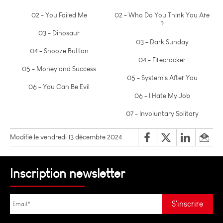
02 - You Failed Me
02 - Who Do You Think You Are
?
03 - Dinosaur
03 - Dark Sunday
04 - Snooze Button
04 - Firecracker
05 - Money and Success
05 - System's After You
06 - You Can Be Evil
06 - I Hate My Job
07 - Involuntary Solitary
Modifié le vendredi 13 décembre 2024
Inscription newsletter