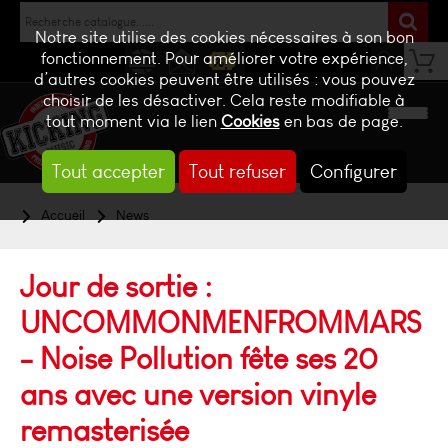
Notre site utilise des cookies nécessaires à son bon
fonctionnement. Pour améliorer votre expérience,
d’autres cookies peuvent être utilisés : vous pouvez
NEWS
CONTACT
BILLETTERIE
choisir de les désactiver. Cela reste modifiable à
tout moment via le lien
Cookies
en bas de page.
Tout accepter
Tout refuser
Configurer
Accueil
News
Jour de sortie :
UNCOMMONMENFROMMARS
- Noise Pollution fête ses 20
ans avec une version vinyle
remasterisée