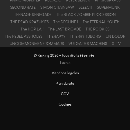
PANIC MONSTER
PEGAZIO
PETER BLACK
PIT SAMPRASS
SECOND RATE
SIMON CHAINSAW
SLEECH
SUPERMUNK
TEENAGE RENEGADE
The BLACK ZOMBIE PROCESSION
THE DEAD KRAZUKIES
The DECLINE !
The ETERNAL YOUTH
The HOP LA !
The LAST BRIGADE
THE POOKIES
The REBEL ASSHOLES
THERAPY?
THIERRY TUBORG
UN DOLOR
UNCOMMONMENFROMMARS
VULGAIRES MACHINS
X-TV
© Kicking 2026 - Tous droits réservés
Taonix
Mentions légales
Plan du site
CGV
Cookies