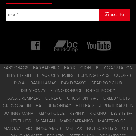
BABY CHAOS
BAD BAD BIRD
BAD RELIGION
BILLY GAZ STATION
BILLY THE KILL
BLACK CITY BABIES
BURNING HEADS
COOPER
D.O.A.
DANI LLAMAS
DAVID BASSO
DEAD POP CLUB
DIRTY FONZY
FLYING DONUTS
FOREST POOKY
G.A.S. DRUMMERS
GENERIC
GHOST ON TAPE
GREEDY GUTS
GREG GRAFFIN
HATEFUL MONDAY
HELLBATS
JEREMIE DALSTEIN
JOHNNY MAFIA
KEPI GHOULIE
KEVIN K
KICKING
LES $HERIFF
LES THUGS
M FALLAN
MARK SAFRANKO
MASTERVOICE
MATGAZ
MOTHER SUPERIOR
MSL JAX
NOT SCIENTISTS
O.T.H.