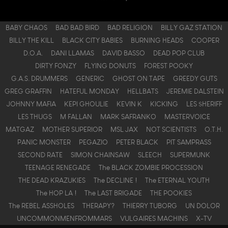
BABY CHAOS
BAD BAD BIRD
BAD RELIGION
BILLY GAZ STATION
BILLY THE KILL
BLACK CITY BABIES
BURNING HEADS
COOPER
D.O.A.
DANI LLAMAS
DAVID BASSO
DEAD POP CLUB
DIRTY FONZY
FLYING DONUTS
FOREST POOKY
G.A.S. DRUMMERS
GENERIC
GHOST ON TAPE
GREEDY GUTS
GREG GRAFFIN
HATEFUL MONDAY
HELLBATS
JEREMIE DALSTEIN
JOHNNY MAFIA
KEPI GHOULIE
KEVIN K
KICKING
LES $HERIFF
LES THUGS
M FALLAN
MARK SAFRANKO
MASTERVOICE
MATGAZ
MOTHER SUPERIOR
MSL JAX
NOT SCIENTISTS
O.T.H.
PANIC MONSTER
PEGAZIO
PETER BLACK
PIT SAMPRASS
SECOND RATE
SIMON CHAINSAW
SLEECH
SUPERMUNK
TEENAGE RENEGADE
The BLACK ZOMBIE PROCESSION
THE DEAD KRAZUKIES
The DECLINE !
The ETERNAL YOUTH
The HOP LA !
The LAST BRIGADE
THE POOKIES
The REBEL ASSHOLES
THERAPY?
THIERRY TUBORG
UN DOLOR
UNCOMMONMENFROMMARS
VULGAIRES MACHINS
X-TV