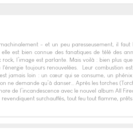
 machinalement - et un peu paresseusement, il faut 
et elle est bien connue des fanatiques de télé des a
k rock, l’image est parlante. Mais voilà : bien plus que
à l'énergie toujours renouvelées. Leur combustion est
st jamais loin : un cœur qui se consume, un phénix d
s on ne demande qu’à danser… Après les torches (Torch
aphore de l’incandescence avec le nouvel album All Fir
revendiquent surchauffés, tout feu tout flamme, prêts 