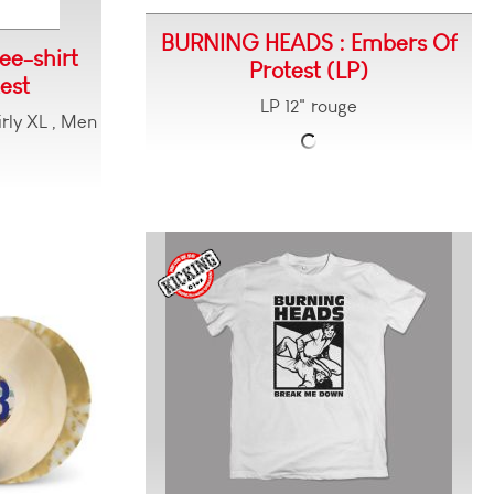
BURNING HEADS : Embers Of
e-shirt
Protest (LP)
est
LP 12" rouge
Girly XL , Men