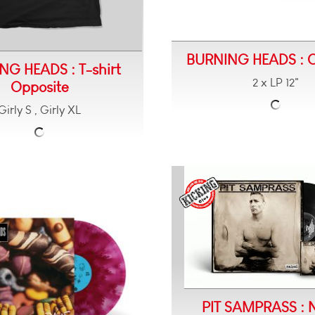
BURNING HEADS : O
NG HEADS : T-shirt
2 x LP 12"
Opposite
Girly S , Girly XL
PIT SAMPRASS : 