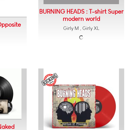
BURNING HEADS : T-shirt Super
modern world
pposite
Girly M , Girly XL
Naked