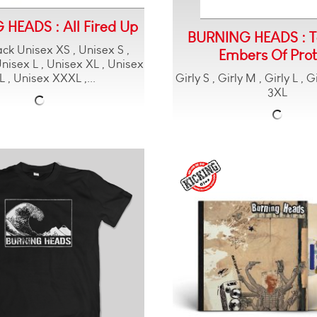
HEADS : All Fired Up
BURNING HEADS : Te
ck Unisex XS , Unisex S ,
Embers Of Prot
nisex L , Unisex XL , Unisex
Girly S , Girly M , Girly L , 
 , Unisex XXXL ,...
3XL