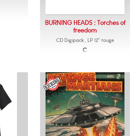
BURNING HEADS : Torches of
freedom
CD Digipack , LP 12" rouge