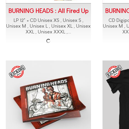
BURNING HEADS : All Fired Up
BURNING 
LP 12" + CD Unisex XS , Unisex S ,
CD Digipa
Unisex M , Unisex L , Unisex XL , Unisex
Unisex M , U
XXL , Unisex XXXL ,...
XXL