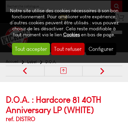
Notre site utilise des cookies nécessaires à son bon
fonctionnement. Pour améliorer votre expérience,
d’autres cookies peuvent être utilisés : vous pouvez
NEWS
CONTACT
BILLETTERIE
choisir de les désactiver. Cela reste modifiable à
tout moment via le lien
Cookies
en bas de page.
Tout accepter
Tout refuser
Configurer
Accueil
Label
D.O.A.
D.O.A. : Hardcore 81 40TH
Anniversary LP (WHITE)
ref. DISTRO