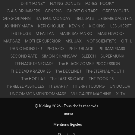
DIRTY FONZY
FLYING DONUTS
FOREST POOKY
G.A.S. DRUMMERS
GENERIC
GHOST ON TAPE
GREEDY GUTS
GREG GRAFFIN
HATEFUL MONDAY
HELLBATS
JEREMIE DALSTEIN
JOHNNY MAFIA
KEPI GHOULIE
KEVIN K
KICKING
LES $HERIFF
LES THUGS
M FALLAN
MARK SAFRANKO
MASTERVOICE
MATGAZ
MOTHER SUPERIOR
MSL JAX
NOT SCIENTISTS
O.T.H.
PANIC MONSTER
PEGAZIO
PETER BLACK
PIT SAMPRASS
SECOND RATE
SIMON CHAINSAW
SLEECH
SUPERMUNK
TEENAGE RENEGADE
The BLACK ZOMBIE PROCESSION
THE DEAD KRAZUKIES
The DECLINE !
The ETERNAL YOUTH
The HOP LA !
The LAST BRIGADE
THE POOKIES
The REBEL ASSHOLES
THERAPY?
THIERRY TUBORG
UN DOLOR
UNCOMMONMENFROMMARS
VULGAIRES MACHINS
X-TV
© Kicking 2026 - Tous droits réservés
Taonix
Mentions légales