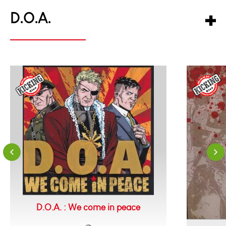
D.O.A.
D.O.A. : We come in peace