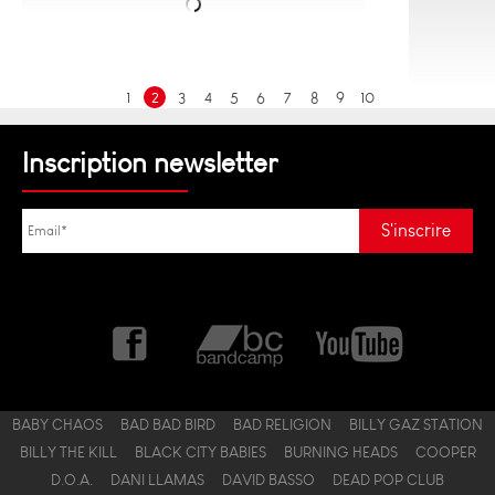
1
2
3
4
5
6
7
8
9
10
Inscription newsletter
BABY CHAOS
BAD BAD BIRD
BAD RELIGION
BILLY GAZ STATION
BILLY THE KILL
BLACK CITY BABIES
BURNING HEADS
COOPER
D.O.A.
DANI LLAMAS
DAVID BASSO
DEAD POP CLUB