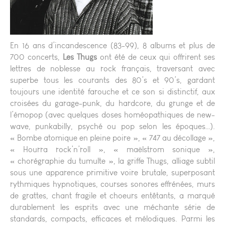
En 16 ans d’incandescence (83-99), 8 albums et plus de
700 concerts,
Les Thugs
ont été de ceux qui offrirent ses
lettres de noblesse au rock français, traversant avec
superbe tous les courants des 80’s et 90’s, gardant
toujours une identité farouche et ce son si distinctif, aux
croisées du garage-punk, du hardcore, du grunge et de
l’émopop (avec quelques doses homéopathiques de new-
wave, punkabilly, psyché ou pop selon les époques…).
« Bombe atomique en pleine poire », « 747 au décollage »,
« Hourra rock’n’roll », « maëlstrom sonique »,
« chorégraphie du tumulte », la griffe Thugs, alliage subtil
sous une apparence primitive voire brutale, superposant
rythmiques hypnotiques, courses sonores effrénées, murs
de grattes, chant fragile et choeurs entêtants, a marqué
durablement les esprits avec une méchante série de
standards, compacts, efficaces et mélodiques. Parmi les