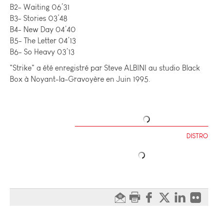
B2- Waiting 06’31
B3- Stories 03’48
B4- New Day 04’40
B5- The Letter 04’13
B6- So Heavy 03’13
"Strike" a été enregistré par Steve ALBINI au studio Black
Box à Noyant-la-Gravoyère en Juin 1995.
DISTRO