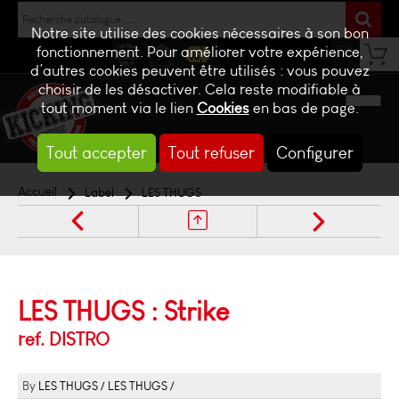
Notre site utilise des cookies nécessaires à son bon
fonctionnement. Pour améliorer votre expérience,
d’autres cookies peuvent être utilisés : vous pouvez
NEWS
CONTACT
BILLETTERIE
choisir de les désactiver. Cela reste modifiable à
tout moment via le lien
Cookies
en bas de page.
Tout accepter
Tout refuser
Configurer
Accueil
Label
LES THUGS
LES THUGS : Strike
ref. DISTRO
LES THUGS
LES THUGS