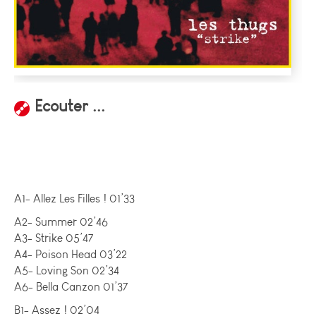
Ecouter ...
A1- Allez Les Filles ! 01’33
A2- Summer 02’46
A3- Strike 05’47
A4- Poison Head 03’22
A5- Loving Son 02’34
A6- Bella Canzon 01’37
B1- Assez ! 02’04