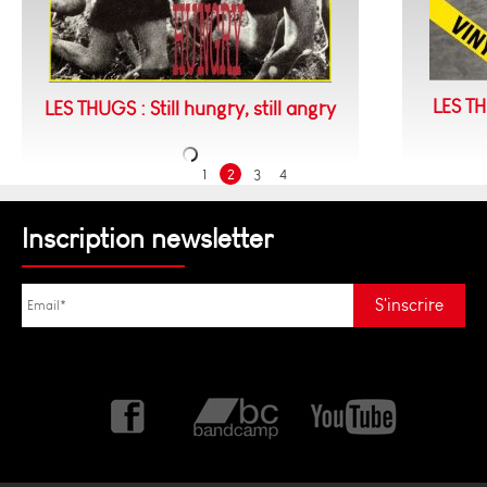
LES TH
LES THUGS : Still hungry, still angry
1
2
3
4
Inscription newsletter