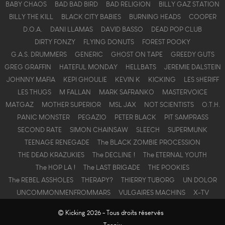
BABY CHAOS
BAD BAD BIRD
BAD RELIGION
BILLY GAZ STATION
BILLY THE KILL
BLACK CITY BABIES
BURNING HEADS
COOPER
D.O.A.
DANI LLAMAS
DAVID BASSO
DEAD POP CLUB
DIRTY FONZY
FLYING DONUTS
FOREST POOKY
G.A.S. DRUMMERS
GENERIC
GHOST ON TAPE
GREEDY GUTS
GREG GRAFFIN
HATEFUL MONDAY
HELLBATS
JEREMIE DALSTEIN
JOHNNY MAFIA
KEPI GHOULIE
KEVIN K
KICKING
LES $HERIFF
LES THUGS
M FALLAN
MARK SAFRANKO
MASTERVOICE
MATGAZ
MOTHER SUPERIOR
MSL JAX
NOT SCIENTISTS
O.T.H.
PANIC MONSTER
PEGAZIO
PETER BLACK
PIT SAMPRASS
SECOND RATE
SIMON CHAINSAW
SLEECH
SUPERMUNK
TEENAGE RENEGADE
The BLACK ZOMBIE PROCESSION
THE DEAD KRAZUKIES
The DECLINE !
The ETERNAL YOUTH
The HOP LA !
The LAST BRIGADE
THE POOKIES
The REBEL ASSHOLES
THERAPY?
THIERRY TUBORG
UN DOLOR
UNCOMMONMENFROMMARS
VULGAIRES MACHINS
X-TV
© Kicking 2026 - Tous droits réservés