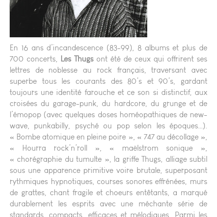
En 16 ans d’incandescence (83-99), 8 albums et plus de
700 concerts,
Les Thugs
ont été de ceux qui offrirent ses
lettres de noblesse au rock français, traversant avec
superbe tous les courants des 80’s et 90’s, gardant
toujours une identité farouche et ce son si distinctif, aux
croisées du garage-punk, du hardcore, du grunge et de
l’émopop (avec quelques doses homéopathiques de new-
wave, punkabilly, psyché ou pop selon les époques…).
« Bombe atomique en pleine poire », « 747 au décollage »,
« Hourra rock’n’roll », « maëlstrom sonique »,
« chorégraphie du tumulte », la griffe Thugs, alliage subtil
sous une apparence primitive voire brutale, superposant
rythmiques hypnotiques, courses sonores effrénées, murs
de grattes, chant fragile et choeurs entêtants, a marqué
durablement les esprits avec une méchante série de
standards, compacts, efficaces et mélodiques. Parmi les