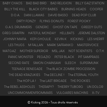
BABY CHAOS
BAD BAD BIRD
BAD RELIGION
BILLY GAZ STATION
BILLY THE KILL
BLACK CITY BABIES
BURNING HEADS
COOPER
D.O.A.
DANI LLAMAS
DAVID BASSO
DEAD POP CLUB
DIRTY FONZY
FLYING DONUTS
FOREST POOKY
G.A.S. DRUMMERS
GENERIC
GHOST ON TAPE
GREEDY GUTS
GREG GRAFFIN
HATEFUL MONDAY
HELLBATS
JEREMIE DALSTEIN
JOHNNY MAFIA
KEPI GHOULIE
KEVIN K
KICKING
LES $HERIFF
LES THUGS
M FALLAN
MARK SAFRANKO
MASTERVOICE
MATGAZ
MOTHER SUPERIOR
MSL JAX
NOT SCIENTISTS
O.T.H.
PANIC MONSTER
PEGAZIO
PETER BLACK
PIT SAMPRASS
SECOND RATE
SIMON CHAINSAW
SLEECH
SUPERMUNK
TEENAGE RENEGADE
The BLACK ZOMBIE PROCESSION
THE DEAD KRAZUKIES
The DECLINE !
The ETERNAL YOUTH
The HOP LA !
The LAST BRIGADE
THE POOKIES
The REBEL ASSHOLES
THERAPY?
THIERRY TUBORG
UN DOLOR
UNCOMMONMENFROMMARS
VULGAIRES MACHINS
X-TV
© Kicking 2026 - Tous droits réservés