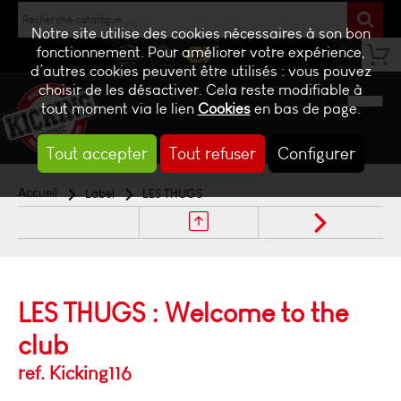
Notre site utilise des cookies nécessaires à son bon
fonctionnement. Pour améliorer votre expérience,
d’autres cookies peuvent être utilisés : vous pouvez
NEWS
CONTACT
BILLETTERIE
choisir de les désactiver. Cela reste modifiable à
tout moment via le lien
Cookies
en bas de page.
Tout accepter
Tout refuser
Configurer
Accueil
Label
LES THUGS
LES THUGS : Welcome to the
club
ref. Kicking116