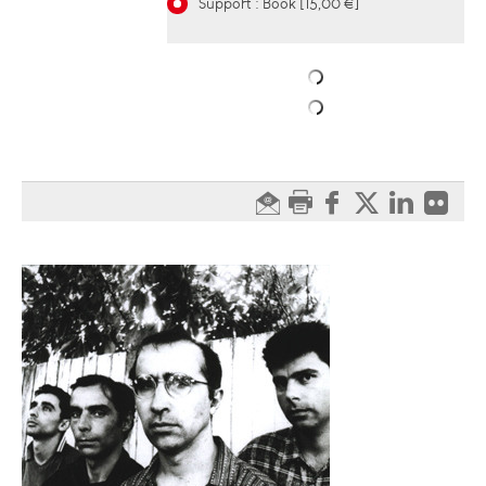
Support : Book [15,00 €]