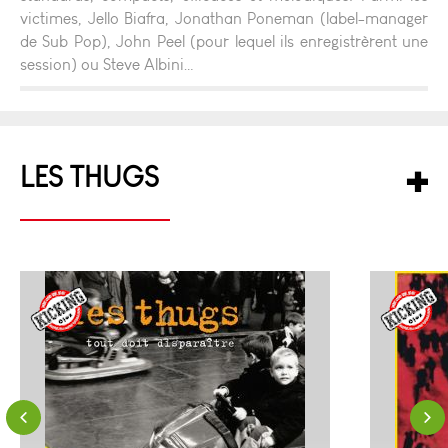
victimes, Jello Biafra, Jonathan Poneman (label-manager
de Sub Pop), John Peel (pour lequel ils enregistrèrent une
session) ou Steve Albini…
LES THUGS