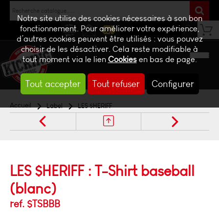
Notre site utilise des cookies nécessaires à son bon
fonctionnement. Pour améliorer votre expérience,
d’autres cookies peuvent être utilisés : vous pouvez
NEWS
CONTACT
BILLETTERIE
choisir de les désactiver. Cela reste modifiable à
tout moment via le lien
Cookies
en bas de page.
Tout accepter
Tout refuser
Configurer
Accueil
Label
LES $HERIFF
LES $HERIFF : T-Shirt baseball
(blanc)
ref. $TSBBB