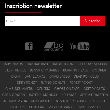
Inscription newsletter
BABY CHAOS
BAD BAD BIRD
BAD RELIGION
BILLY GAZ STATION
BILLY THE KILL
BLACK CITY BABIES
BURNING HEADS
COOPER
D.O.A.
DANI LLAMAS
DAVID BASSO
DEAD POP CLUB
DIRTY FONZY
FLYING DONUTS
FOREST POOKY
G.A.S. DRUMMERS
GENERIC
GHOST ON TAPE
GREEDY GUTS
GREG GRAFFIN
HATEFUL MONDAY
HELLBATS
JEREMIE DALSTEIN
JOHNNY MAFIA
KEPI GHOULIE
KEVIN K
KICKING
LES $HERIFF
LES THUGS
M FALLAN
MARK SAFRANKO
MASTERVOICE