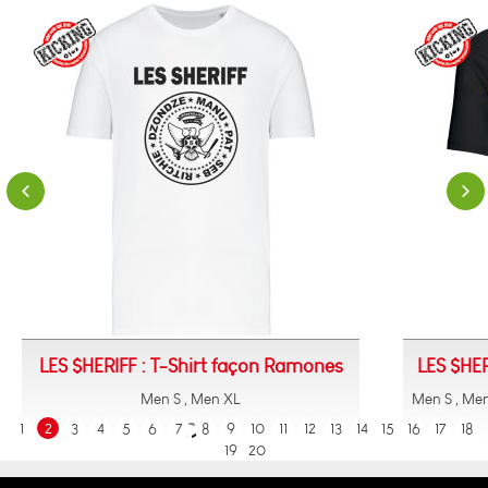
LES $HERIFF : T-Shirt façon Ramones
LES $HER
Men S , Men XL
Men S , Men
1
2
3
4
5
6
7
8
9
10
11
12
13
14
15
16
17
18
19
20