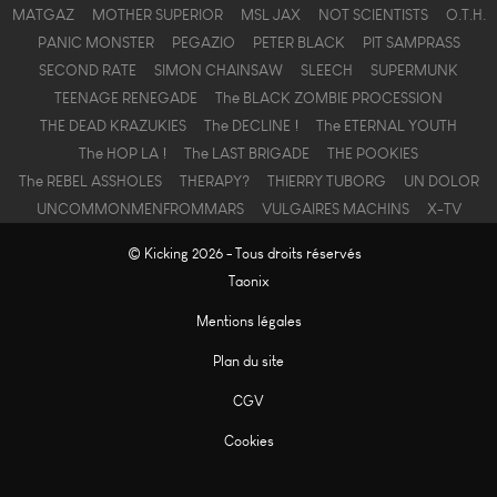
MATGAZ
MOTHER SUPERIOR
MSL JAX
NOT SCIENTISTS
O.T.H.
PANIC MONSTER
PEGAZIO
PETER BLACK
PIT SAMPRASS
SECOND RATE
SIMON CHAINSAW
SLEECH
SUPERMUNK
TEENAGE RENEGADE
The BLACK ZOMBIE PROCESSION
THE DEAD KRAZUKIES
The DECLINE !
The ETERNAL YOUTH
The HOP LA !
The LAST BRIGADE
THE POOKIES
The REBEL ASSHOLES
THERAPY?
THIERRY TUBORG
UN DOLOR
UNCOMMONMENFROMMARS
VULGAIRES MACHINS
X-TV
© Kicking 2026 - Tous droits réservés
Taonix
Mentions légales
Plan du site
CGV
Cookies