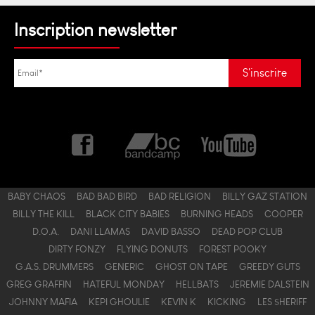
Inscription newsletter
BABY CHAOS
BAD BAD BIRD
BAD RELIGION
BILLY GAZ STATION
BILLY THE KILL
BLACK CITY BABIES
BURNING HEADS
COOPER
D.O.A.
DANI LLAMAS
DAVID BASSO
DEAD POP CLUB
DIRTY FONZY
FLYING DONUTS
FOREST POOKY
G.A.S. DRUMMERS
GENERIC
GHOST ON TAPE
GREEDY GUTS
GREG GRAFFIN
HATEFUL MONDAY
HELLBATS
JEREMIE DALSTEIN
JOHNNY MAFIA
KEPI GHOULIE
KEVIN K
KICKING
LES $HERIFF