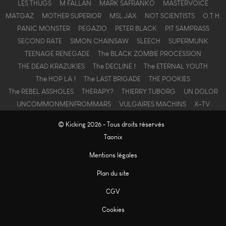
LES THUGS
M FALLAN
MARK SAFRANKO
MASTERVOICE
MATGAZ
MOTHER SUPERIOR
MSL JAX
NOT SCIENTISTS
O.T.H.
PANIC MONSTER
PEGAZIO
PETER BLACK
PIT SAMPRASS
SECOND RATE
SIMON CHAINSAW
SLEECH
SUPERMUNK
TEENAGE RENEGADE
The BLACK ZOMBIE PROCESSION
THE DEAD KRAZUKIES
The DECLINE !
The ETERNAL YOUTH
The HOP LA !
The LAST BRIGADE
THE POOKIES
The REBEL ASSHOLES
THERAPY?
THIERRY TUBORG
UN DOLOR
UNCOMMONMENFROMMARS
VULGAIRES MACHINS
X-TV
© Kicking 2026 - Tous droits réservés
Taonix
Mentions légales
Plan du site
CGV
Cookies