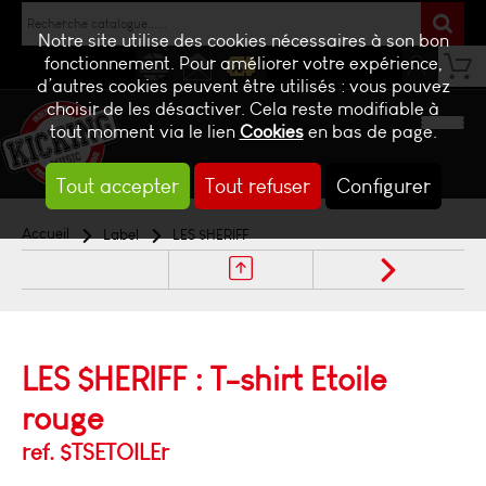
Notre site utilise des cookies nécessaires à son bon
fonctionnement. Pour améliorer votre expérience,
d’autres cookies peuvent être utilisés : vous pouvez
NEWS
CONTACT
BILLETTERIE
choisir de les désactiver. Cela reste modifiable à
tout moment via le lien
Cookies
en bas de page.
Tout accepter
Tout refuser
Configurer
Accueil
Label
LES $HERIFF
LES $HERIFF : T-shirt Etoile
rouge
ref. $TSETOILEr