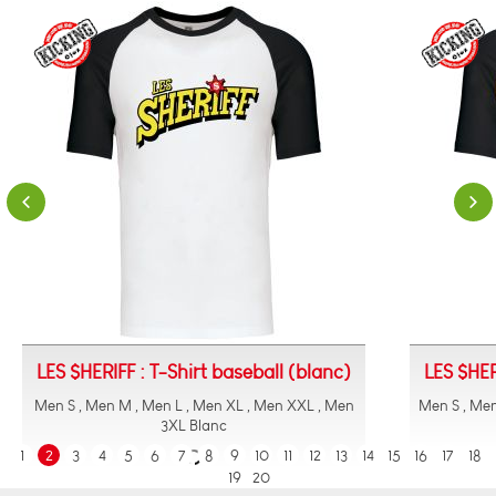
LES $H
LES $HERIFF : T-Shirt baseball (jaune)
Men S , Men M , Men L , Men XL , Men XXL Yellow
1
2
3
4
5
6
7
8
9
10
11
12
13
14
15
16
17
18
19
20